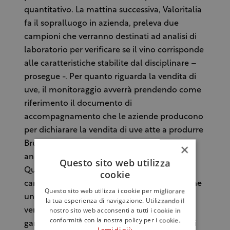
quantitativo. La mattina successiva, Valoritalia
fa il sopralluogo in azienda, preleva due
campioni che verranno destinati ad analisi di
laboratorio per verificare se il vino corrisponde
alle caratteristiche stabilite dal disciplinare –
prosegue -. Per quanto riguarda la vendita di
uve, il monitoraggio avverrà prendendo come
riferimento il documento di
accompagnamento che le aziende producono
per dichiarare la vendita di uve atte a produrre
Brunello di Montalcino di una determinata
×
annata. Valoritalia monitora il documento.
Questo sito web utilizza
Quando procederà a fare i controlli a fine
cookie
campagna, può verificare in questo modo che
Questo sito web utilizza i cookie per migliorare
una parte è stata vinificata e che la parte
la tua esperienza di navigazione. Utilizzando il
nostro sito web acconsenti a tutti i cookie in
venduta corrisponde a quella dichiarata,
conformità con la nostra policy per i cookie.
garantendo in questo modo che la vendita si