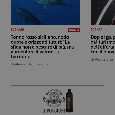
SCENARI
SCENARI
NUOVO
Tonno rosso siciliano, nodo
Dop e Igp, 
quote e orizzonti futuri: “La
dal turismo
sfida non è pescare di più, ma
dell’offert
aumentare il valore sul
con il nuo
territorio”
di
Redazione
di
Alessandro Bisconti