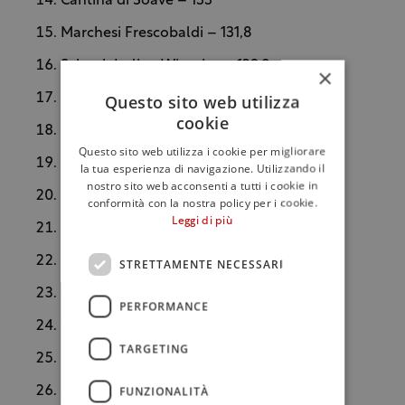
Cantina di Soave – 133
Marchesi Frescobaldi – 131,8
Schenk Italian Wineries – 129,8
×
Questo sito web utilizza
Ruffino Gruppo – 125,1
cookie
Villa Sandi – 121,3
Questo sito web utilizza i cookie per migliorare
Collis Veneto Wine Group – 116
la tua esperienza di navigazione. Utilizzando il
nostro sito web acconsenti a tutti i cookie in
Gruppo Vi.V.O. Cantine – 115,9
conformità con la nostra policy per i cookie.
Leggi di più
Mionetto – 104,5
Tenute Piccini – 102
STRETTAMENTE NECESSARI
Gruppo Ermes – 101,6
PERFORMANCE
Contri Spumanti – 100,5
TARGETING
Fantini Group Vini – 93,6
FUNZIONALITÀ
Serena Wines – 84