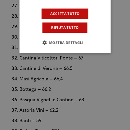
Terra Moretti – 78,6
ACCETTA TUTTO
Vignaioli Veneto Friulani – 77,5
Araldica Castelvero – 70,9
RIFIUTA TUTTO
Latentia Winery – 68,7
MOSTRA DETTAGLI
Spumanti Valdo – 68,4
Cantina Viticoltori Ponte – 67
Cantine di Verona – 66,5
Masi Agricola – 66,4
Bottega – 66,2
Pasqua Vigneti e Cantine – 63
Astoria Vini – 62,2
Banfi – 59