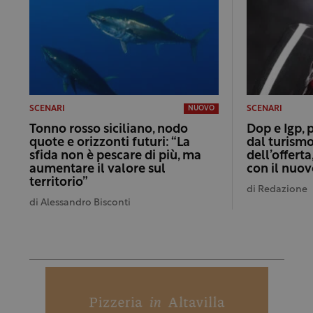
SCENARI
SCENARI
NUOVO
Tonno rosso siciliano, nodo
Dop e Igp, 
quote e orizzonti futuri: “La
dal turismo
sfida non è pescare di più, ma
dell’offert
aumentare il valore sul
con il nuo
territorio”
di
Redazione
di
Alessandro Bisconti