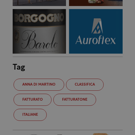
Tag
ANNA DI MARTINO
CLASSIFICA
FATTURATO
FATTURATONE
ITALIANE