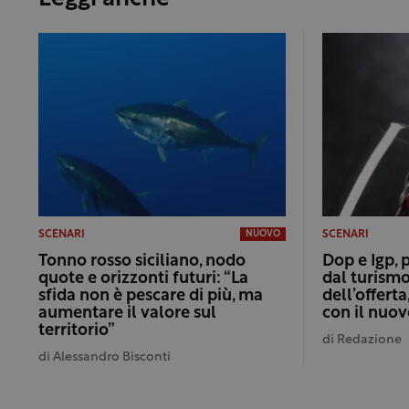
SCENARI
SCENARI
NUOVO
Tonno rosso siciliano, nodo
Dop e Igp, 
quote e orizzonti futuri: “La
dal turismo
sfida non è pescare di più, ma
dell’offert
aumentare il valore sul
con il nuo
territorio”
di
Redazione
di
Alessandro Bisconti