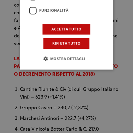
con fatturato 12,4 milioni una griffe toscana
FUNZIONALITÀ
che appartiene ad una delle più antiche
famiglie italiane del vino: le Tenute di Giovanni
e Ambrogio Folonari. Completa la cinquina
ACCETTA TUTTO
delle new entry 2019 un’altra bella espressione
RIFIUTA TUTTO
veneta: Casa Paladin, 10,1 milioni di fatturato.
MOSTRA DETTAGLI
LA CLASSIFICA (IN MILIONI DI EURO. TRA
PARENTESI LA PERCENTUALE DI INCREMENTO
O DECREMENTO RISPETTO AL 2018)
Cantine Riunite & Civ (di cui: Gruppo Italiano
Vini) – 623,9 (+1,41%)
Gruppo Caviro – 230,2 (-2,37%)
Marchesi Antinori – 222,7 (+4,27%)
Casa Vinicola Botter Carlo & C. 217,0