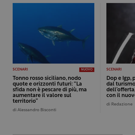
SCENARI
SCENARI
NUOVO
Tonno rosso siciliano, nodo
Dop e Igp, 
quote e orizzonti futuri: “La
dal turismo
sfida non è pescare di più, ma
dell’offert
aumentare il valore sul
con il nuo
territorio”
di
Redazione
di
Alessandro Bisconti