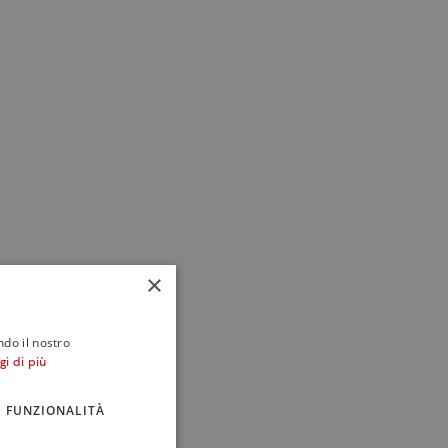
×
ndo il nostro
ori. Il mio
gi di più
stro
FUNZIONALITÀ