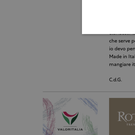
Lo ha detto
dell'assemb
merito alle
bene gli ac
clandestina
che serve p
io devo pens
Made in Ita
mangiare ita
C.d.G.