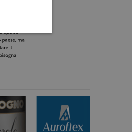
 margine
oltori, in
. ''Vanno
immigrazione
to quello
ro paese, ma
are il
 bisogna