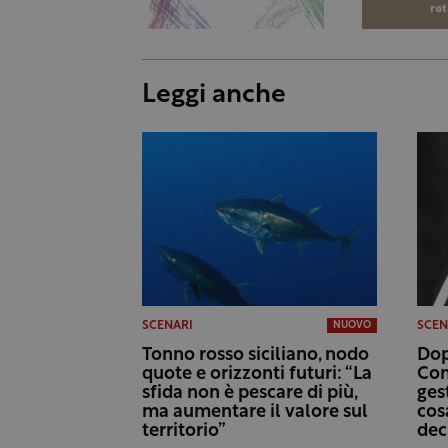
Leggi anche
SCENARI
SCEN
NUOVO
Tonno rosso siciliano, nodo
Dop
quote e orizzonti futuri: “La
Con
sfida non è pescare di più,
ges
ma aumentare il valore sul
cos
territorio”
dec