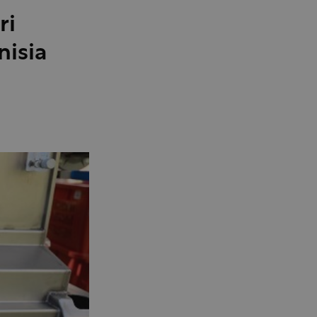
ri
nisia