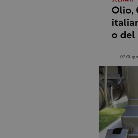
SCENARI
Olio, 
itali
o del
07 Giug