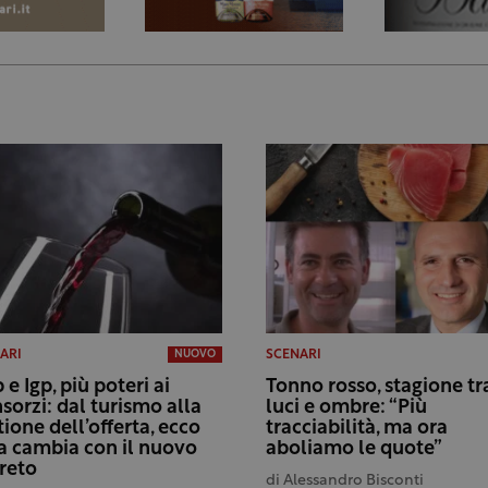
ARI
SCENARI
NUOVO
 e Igp, più poteri ai
Tonno rosso, stagione tr
sorzi: dal turismo alla
luci e ombre: “Più
tione dell’offerta, ecco
tracciabilità, ma ora
a cambia con il nuovo
aboliamo le quote”
reto
di
Alessandro Bisconti