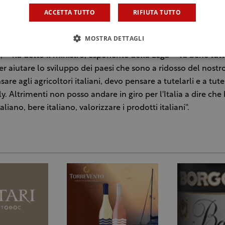
 il ministro delle Politiche agricole Gian Marco Centinaio, a
ACCETTA TUTTO
RIFIUTA TUTTO
lea elettiva della associazione Turismo verde della Cia-Agric
 importazioni agevolate nell'Unione europea di olio tunisino
MOSTRA DETTAGLI
cordi internazionali e tutto quello che serve per fermare l'
, – ha detto il ministro, esponente della Lega – va bene tut
er aiutare lo sviluppo dei paesi che sono a ridosso del nost
are agli agricoltori italiani, devo pensare a tutelarli e a tutel
ly. Altrimenti non posso andare in giro per l'Italia a dire che
liano, bere italiano, valorizzare i prodotti italiani''.