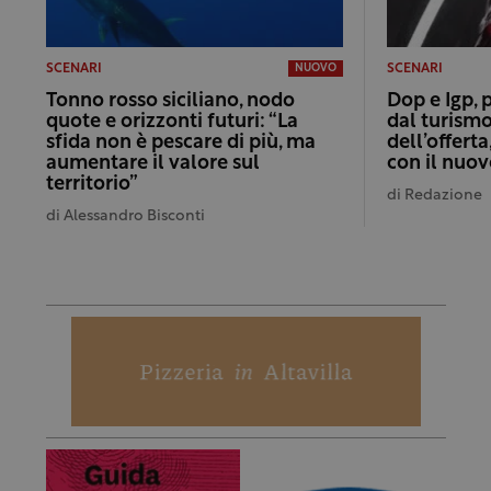
SCENARI
SCENARI
NUOVO
Tonno rosso siciliano, nodo
Dop e Igp, 
quote e orizzonti futuri: “La
dal turismo
sfida non è pescare di più, ma
dell’offert
aumentare il valore sul
con il nuo
territorio”
di
Redazione
di
Alessandro Bisconti