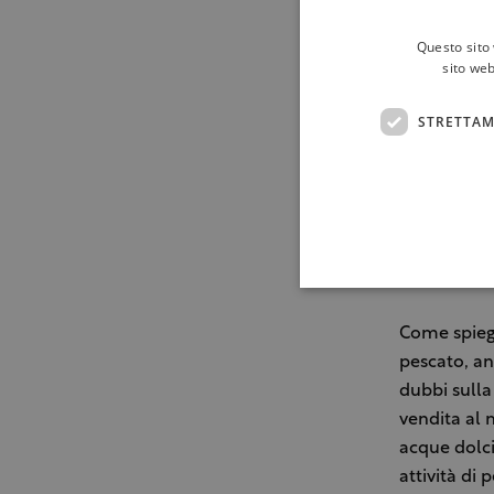
Questo sito 
sito web
STRETTAM
Come spieg
pescato, an
dubbi sulla
vendita al m
acque dolci
attività di 