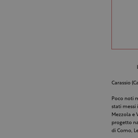
Carassio (C
Poco noti m
stati messi
Mezzola e V
progetto na
di Como, Le