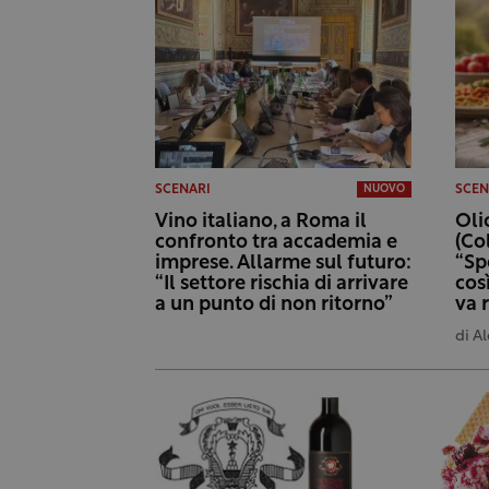
SCENARI
SCEN
NUOVO
Vino italiano, a Roma il
Oli
confronto tra accademia e
(Col
imprese. Allarme sul futuro:
“Sp
“Il settore rischia di arrivare
cos
a un punto di non ritorno”
va 
di
Al