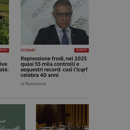
SCENARI
UOVO
NUOVO
Repressione frodi, nel 2025
tive
quasi 55 mila controlli e
ole:
sequestri record: così l’Icqrf
celebra 40 anni
di
Redazione