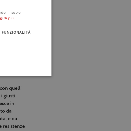
ndo il nostro
gi di più
FUNZIONALITÀ
con quelli
i giusti
esce in
tto da
ta, e da
e resistenze