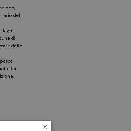
azione,
nario del
i laghi
lcune di
erate delle
 pesce,
mata dai
izione,
×