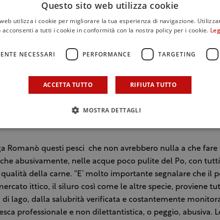
Questo sito web utilizza cookie
web utilizza i cookie per migliorare la tua esperienza di navigazione. Utilizza
 acconsenti a tutti i cookie in conformità con la nostra policy per i cookie.
Leg
ENTE NECESSARI
PERFORMANCE
TARGETING
ACCETTA TUTTO
RIFIUTA TUTTO
MOSTRA DETTAGLI
Pesci siluro al mercato
a Romanò questi pesci che non avrebbero nulla a che fare 
che abusivamente, nelle acque poco pulite del Po, con tutti 
 qualità della carne. “E’ molto importante segnalare che il p
ercato ittico, il siluro così come le altre specie, proviene tu
 di lago, dalla salubrità verificata e costantemente monitora
pesca professionale e non dilettantistica, o peggio, abusiva. L