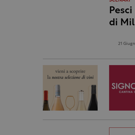
SCENARI
Pesci 
di Mi
21 Giug