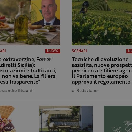
ARI
SCENARI
NUOVO
N
o extravergine, Ferreri
Tecniche di avoluzione
diretti Sicilia):
assistita, nuove prospet
eculazioni e trafficanti,
per ricerca e filiere agric
ì non va bene. La filiera
il Parlamento europeo
resa trasparente”
approva il regolamento
essandro Bisconti
di
Redazione