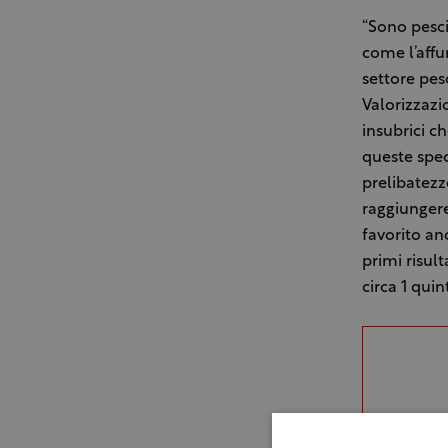
“Sono pesc
come l’aff
settore pes
Valorizzazio
insubrici ch
queste spec
prelibatezz
raggiungere
favorito an
primi risult
circa 1 quin