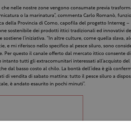
i che nelle nostre zone vengono consumate previa trasform
umicatura o la marinatura”, commenta Carlo Romanò, funzio
ca della Provincia di Como, capofila del progetto Interreg –
ne sostenibile dei prodotti ittici tradizionali ed innovativi de
e sostiene l’iniziativa. “In altre culture, come quella slava, a
ie, e mi riferisco nello specifico al pesce siluro, sono consid
e. Per questo il canale offerto dal mercato ittico consente di
 intanto tutti gli extracomunitari interessati all’acquisto del
che dal basso costo al chilo. La bontà dell’idea è già confer
ati di vendita di sabato mattina: tutto il pesce siluro a dispos
tale, è andato esaurito in pochi minuti”.