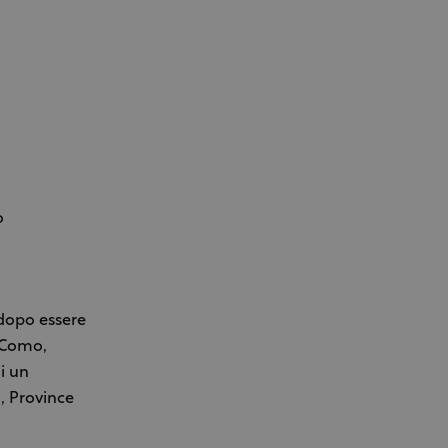
o
 dopo essere
i Como,
i un
, Province