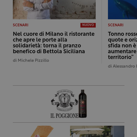
SCENARI
SCENARI
NUOVO
Nel cuore di Milano il ristorante
Tonno rosso
che apre le porte alla
quote e ori
solidarietà: torna il pranzo
sfida non è
benefico di Bettola Siciliana
aumentare i
territorio”
di
Michele Pizzillo
di
Alessandro 