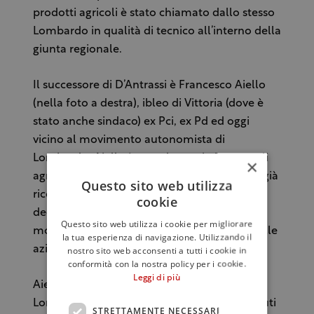
prodotti agricoli è stato chiamato dallo stesso
Lombardo in qualità di tecnico all’interno della
giunta regionale.
Il successore di D’Antrassi è Francesco Aiello
(nella foto a destra), ibleo di Vittoria (dove è
stato anche sindaco) ex Pci, ex Pd ed oggi
vicino al movimento autonomista di
Lombardo. Aiello è un volto notissimo tra gli
×
agricoltori siciliani, non foss’altro perché ha già
Questo sito web utilizza
ricoperto l’incarico di assessore oltre una
cookie
decina di anni fa ed ha sempre seguito da
Questo sito web utilizza i cookie per migliorare
molto vicino il mondo delle campagne e delle
la tua esperienza di navigazione. Utilizzando il
aziende.
nostro sito web acconsenti a tutti i cookie in
conformità con la nostra policy per i cookie.
Leggi di più
Aiello è il quinto assessore del governo
Lombardo dal 2008 ad oggi. Si sono succeduti
STRETTAMENTE NECESSARI