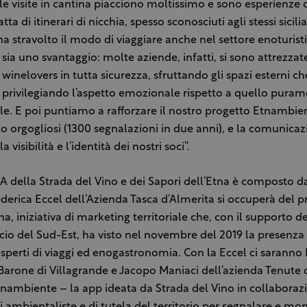
le visite in cantina piacciono moltissimo e sono esperienze d
atta di itinerari di nicchia, spesso sconosciuti agli stessi sicilia
 stravolto il modo di viaggiare anche nel settore enoturis
 sia uno svantaggio: molte aziende, infatti, si sono attrezzat
i winelovers in tutta sicurezza, sfruttando gli spazi esterni c
privilegiando l’aspetto emozionale rispetto a quello pura
. E poi puntiamo a rafforzare il nostro progetto Etnambient
 orgogliosi (1300 segnalazioni in due anni), e la comunicaz
a visibilità e l’identità dei nostri soci”.
A della Strada del Vino e dei Sapori dell’Etna è composto d
erica Eccel dell’Azienda Tasca d’Almerita si occuperà del p
na, iniziativa di marketing territoriale che, con il supporto 
o del Sud-Est, ha visto nel novembre del 2019 la presenza 
 esperti di viaggi ed enogastronomia. Con la Eccel ci saranno
 Barone di Villagrande e Jacopo Maniaci dell’azienda Tenute di
nambiente – la app ideata da Strada del Vino in collaboraz