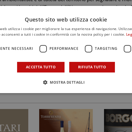
i ambientaliste e di tutela del territorio per segnalare e mo
iche nei boschi dell’Etna e dell’Alcantara – sarà seguito da
’azienda Tenute Mannino di Plachi, che subentra a Christian Li
Questo sito web utilizza cookie
a saranno Alberto Falcone dell’omonima azienda Falcone e 
web utilizza i cookie per migliorare la tua esperienza di navigazione. Utilizza
di Terra Costantino. Nicola Purrello di Petralonga si occuper
 acconsenti a tutti i cookie in conformità con la nostra policy per i cookie.
Leg
i Vini dell’Etna. La gestione degli eventi sarà affidata a Crist
a Conte Uvaggio e Salvatore Martinico dell’azienda Benanti.
ENTE NECESSARI
PERFORMANCE
TARGETING
a Marìka Mannino nel ruolo di Direttore per il coordinamen
 di tutte le attività.
ACCETTA TUTTO
RIFIUTA TUTTO
MOSTRA DETTAGLI