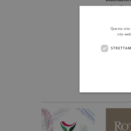
associazion
microdiscar
Vitale dell
supportarl
Questo sito 
Costantino 
sito web
del Treno de
dell’aziend
STRETTAM
Riconfermat
supervisione
C.d.G.