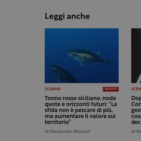
Leggi anche
SCENARI
SCEN
NUOVO
Tonno rosso siciliano, nodo
Dop
quote e orizzonti futuri: “La
Con
sfida non è pescare di più,
ges
ma aumentare il valore sul
cos
territorio”
dec
di
Alessandro Bisconti
di
R