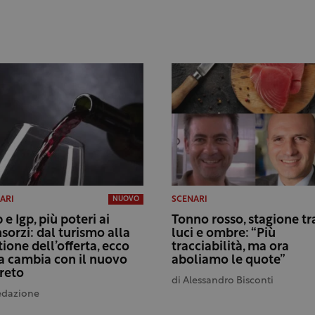
ARI
SCENARI
NUOVO
 e Igp, più poteri ai
Tonno rosso, stagione tr
sorzi: dal turismo alla
luci e ombre: “Più
tione dell’offerta, ecco
tracciabilità, ma ora
a cambia con il nuovo
aboliamo le quote”
reto
di
Alessandro Bisconti
edazione