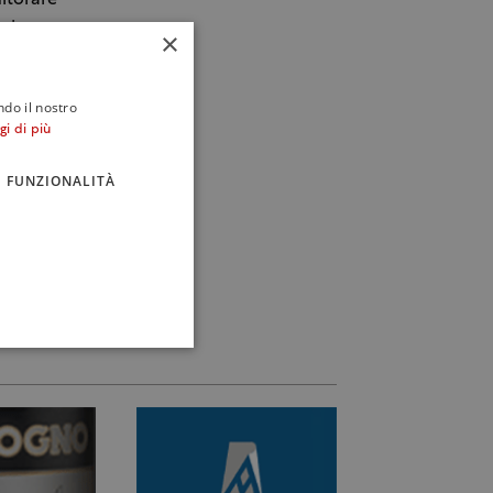
nitorare
 Arianna
×
istro. A
Fabio
ndo il nostro
à del Tour
gi di più
ian Geri
FUNZIONALITÀ
to e la