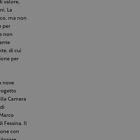
i valore,
ni. La
tico, ma non
e per
he non
mente
e, di cui
ione per
a nove
rogetto
della Camera
di
 Marco
 Fessina. Il
ione con