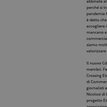
abbinate al
perché si tr
pandemia ha
è detto che
accogliere 
mancano e 
commerciale
siamo molto
valorizzare l
Il nuovo Cd
membri. Fed
Crossing Et
di Commerci
giornalisti
Nicolosi di
progetto Et