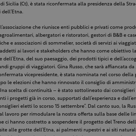
di Sicilia (Ct), è stata riconfermata alla presidenza della Str
 dell’Etna.
ll’associazione che riunisce enti pubblici e privati come prod
, agroalimentari, albergatori e ristoratori, gestori di B&B e ca
iche e associazioni di sommelier, società di servizi ai viaggiat
addetti ai lavori e stakeholders che hanno come obiettivo l
dell’Etna, del suo paesaggio, dei prodotti tipici e dell’accog
randi gruppi di viaggiatori. Gina Russo, che sarà affiancata da
nfermata vicepresidente, è stata nominata nel corso della
po le elezioni che hanno rinnovato il consiglio di amminist
Una scelta di continuità – è stato sottolineato dai consiglieri 
nti i progetti già in corso, supportati dall’esperienza e dall’
nsiglieri eletti lo scorso 15 settembre”. Dal canto suo, la Rus
al lavoro per rimodulare la nostra offerta sulla base delle li
he ci hanno costretto a sospendere il progetto del Treno dell
site alle grotte dell’Etna, ai palmenti rupestri e ai siti naturali