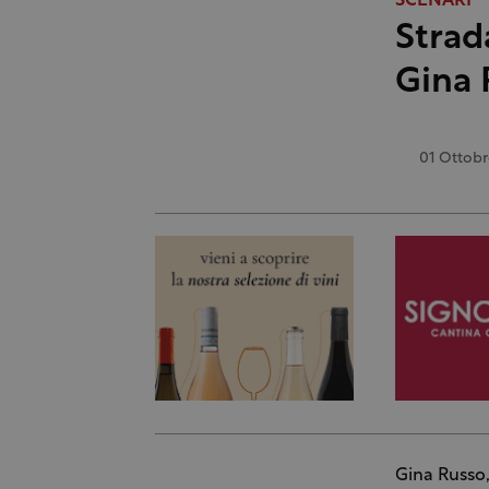
SCENARI
Strad
Gina 
01 Ottob
Gina Russo,