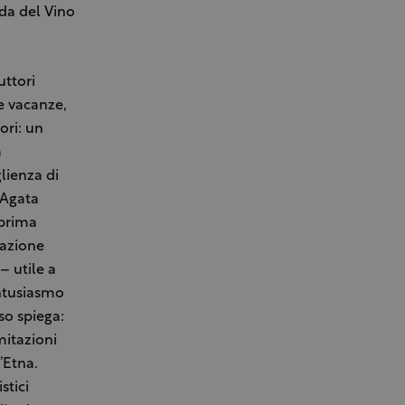
ada del Vino
uttori
se vacanze,
ori: un
a
lienza di
 Agata
 prima
razione
– utile a
entusiasmo
so spiega:
mitazioni
’Etna.
stici