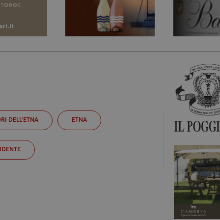
RI DELL'ETNA
ETNA
IDENTE