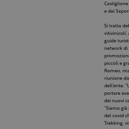
Castiglione 
e dei Sapori
Si tratta de
vitivinicoli
guide turist
network di 
promozione 
piccoli e g
Romeo, rico
riunione do
dell’ente. “
portare ava
dei nuovi co
“Siamo già 
del covid c
Trekking, vi