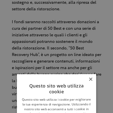
sostegno e, successivamente, alla ripresa del
settore della ristorazione.
I fondi saranno raccolti attraverso donazioni a
cura dei partner di 50 Best e con una serie di
iniziative attraverso le quali i clienti e gli
appassionati potranno sostenere il mondo
della ristorazione. Il secondo, “50 Best
Recovery Hub”, è un progetto on line ideato per
raccogliere e generare contenuti, informazioni
e ispirazioni per il settore ma anche per gli
amanti della buona cucina che desiderano fare
×
la loro parte per sostenere il mondo della
Questo sito web utilizza
buona tavola. Il terzo, “Recovery Summit”
cookie
virtuale, e della durata di più giorni, è
Questo sito web utilizza i cookie per migliorare
un’indagine su come il mondo della
la tua esperienza di navigazione. Utilizzando il
ristorazione possa e debba tornare a
nostro sito web acconsenti a tutti i cookie in