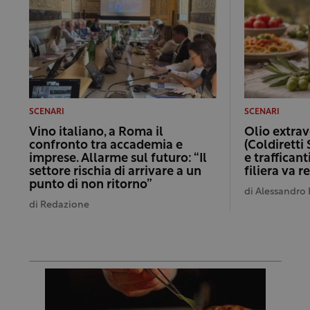
SCENARI
SCENARI
Vino italiano, a Roma il
Olio extrav
confronto tra accademia e
(Coldiretti 
imprese. Allarme sul futuro: “Il
e trafficant
settore rischia di arrivare a un
filiera va 
punto di non ritorno”
di
Alessandro 
di
Redazione