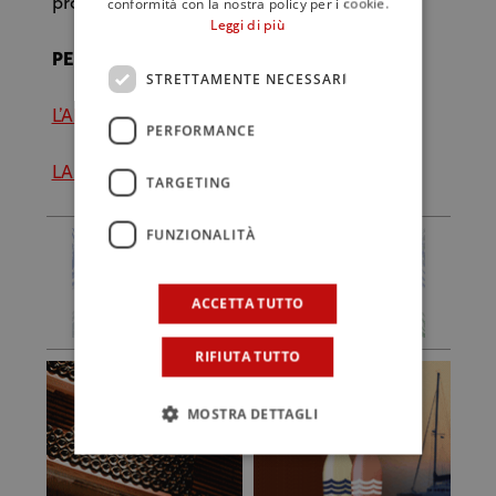
conformità con la nostra policy per i cookie.
prosperare.
Leggi di più
PER APPROFONDIRE
STRETTAMENTE NECESSARI
L’ANNUNCIO DEL RINVIO
PERFORMANCE
LA CLASSIFICA DEL 2019
TARGETING
FUNZIONALITÀ
ACCETTA TUTTO
RIFIUTA TUTTO
MOSTRA DETTAGLI