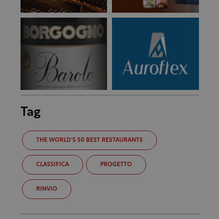
Tag
THE WORLD'S 50 BEST RESTAURANTS
CLASSIFICA
PROGETTO
RINVIO