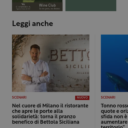
Leggi anche
SCENARI
SCENARI
NUOVO
Nel cuore di Milano il ristorante
Tonno rosso
che apre le porte alla
quote e ori
solidarietà: torna il pranzo
sfida non è
benefico di Bettola Siciliana
aumentare i
territorio”