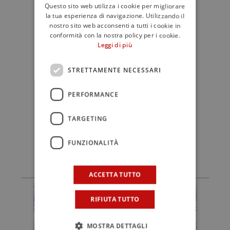
Questo sito web utilizza i cookie per migliorare
il segretario generale Uiv, Paolo
la tua esperienza di navigazione. Utilizzando il
Castelletti – gli Usa saranno
nostro sito web acconsenti a tutti i cookie in
quest’anno ancora più sotto la lente,
conformità con la nostra policy per i cookie.
non solo per i paventati dazi ma anche
Leggi di più
per le nuove linee guida sui consumi
STRETTAMENTE NECESSARI
alimentari. Per questo nei prossimi
mesi saremo a New York alle Nazioni
PERFORMANCE
Unite per portare un messaggio di
consumo consapevole e moderato che
TARGETING
identifica la stragrande maggioranza
dei consumatori di vino”.
FUNZIONALITÀ
ACCETTA TUTTO
RIFIUTA TUTTO
MOSTRA DETTAGLI