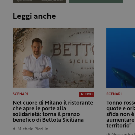
Leggi anche
SCENARI
SCENARI
NUOVO
Nel cuore di Milano il ristorante
Tonno rosso
che apre le porte alla
quote e ori
solidarietà: torna il pranzo
sfida non è
benefico di Bettola Siciliana
aumentare i
territorio”
di
Michele Pizzillo
di
Alessandro 