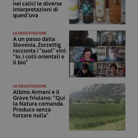
nei calici le diverse
interpretazioni di
quest’uva
LA DEGUSTAZIONE
A un passo dalla
Slovenia, Zorzettig
racconta i “suoi” vini:
“Io, i colli orientali e
il bio”
LA DEGUSTAZIONE
Albino Armani e il
Grave friulano: “Qui
la Natura comanda.
Produco senza
forzare nulla”