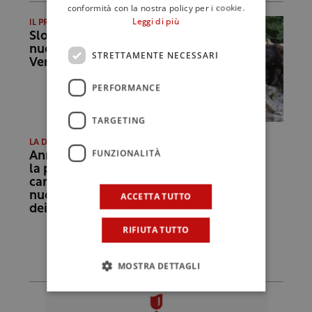
conformità con la nostra policy per i cookie.
Leggi di più
IL PRODOTTO
Slow Food, poker di
nuovi presìdi in Friuli
STRETTAMENTE NECESSARI
Venezia Giulia
PERFORMANCE
TARGETING
LA DEGUSTAZIONE
FUNZIONALITÀ
Annalisa Zorzettig e
la pazienza in
cantina: esce la
nuova linea “Myò”
ACCETTA TUTTO
dei vigneti di Spessa
RIFIUTA TUTTO
MOSTRA DETTAGLI