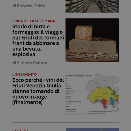
di
Roberto Chifari
BIRRA DELLA SETTIMANA
Storie di birra e
formaggio: il viaggio
dal Friuli del formadi
frant da abbinare a
una bevuta…
esplosiva
di
Simone Cantoni
L'INTERVENTO
Ecco perché i vini del
Friuli Venezia Giulia
stanno tornando di
nuovo in auge
(finalmente)