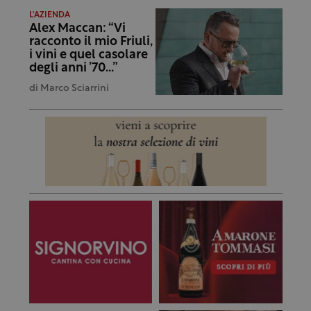
L'AZIENDA
Alex Maccan: “Vi
racconto il mio Friuli,
i vini e quel casolare
degli anni ’70…”
di
Marco Sciarrini