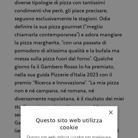
diverse tipologie di pizza con tantissimi
condimenti che però, gli piace precisare,
seguono esclusivamente le stagioni. Odia
definire la sua pizza gourmet (“meglio
chiamarla contemporanea”) e adora mangiare
la pizza margherita, “con una passata di
pomodoro di altissima qualità e la bufala ma
messa sulla pizza fuori dal forno”. Qualche
giorno fa il Gambero Rosso lo ha premiato,
nella sua guida Pizzerie d’Italia 2023 con il
premio “Ricerca e Innovazione”. “La mia pizza
non è né campana, né romana, né
diversamente napoletana, è il risultato dei miei
studi, corsi, esperimenti e prove ed è
×
semplicemente mia – racconta Gioacchino
Questo sito web utilizza
Gargano – Farine macinate a pietra, lunga
cookie
lievitazione ed elevata idratazione rendono il
Questo sito web utilizza i cookie per migliorare