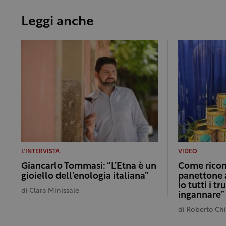
Leggi anche
L'INTERVISTA
VIDEO
Giancarlo Tommasi: “L’Etna è un
Come ricon
gioiello dell’enologia italiana”
panettone a
io tutti i t
di
Clara Minissale
ingannare”
di
Roberto Chi