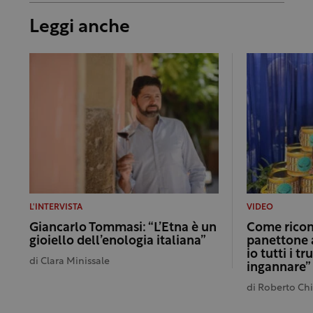
Leggi anche
L'INTERVISTA
VIDEO
Giancarlo Tommasi: “L’Etna è un
Come ricon
gioiello dell’enologia italiana”
panettone a
io tutti i t
di
Clara Minissale
ingannare”
di
Roberto Chi