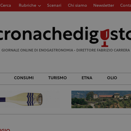
Cerca
Rubriche
Scenari
Chi siamo
Newsletter
Conta
Ricerca
per:
GIORNALE ONLINE DI ENOGASTRONOMIA • DIRETTORE FABRIZIO CARRERA
CONSUMI
TURISMO
ETNA
OLIO