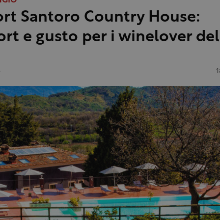
NGIO
sort Santoro Country House:
rt e gusto per i winelover del
e
1