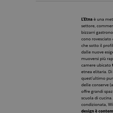
L’Etna
è una meta 
settore, commerci
bizzarri gastron
cono rovesciato c
che sotto il prof
dalle nuove esige
muoversi più rap
camere ubicato
etnea elitaria. D
quest’ultimo pu
delle conserve (
offre grandi spaz
scuola di cucina
condizionata, Wi-
design è conte