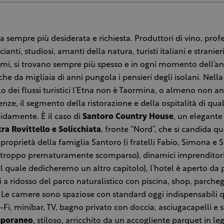
sempre più desiderata e richiesta. Produttori di vino, profes
anti, studiosi, amanti della natura, turisti italiani e stranier
omi, si trovano sempre più spesso e in ogni momento dell’a
he da migliaia di anni pungola i pensieri degli isolani. Nel
ilo dei flussi turistici l’Etna non è Taormina, o almeno non a
nze, il segmento della ristorazione e della ospitalità di qual
idamente. È il caso di
Santoro Country House
, un elegante 
tra Rovittello e Solicchiata
, fronte “Nord”, che si candida q
i proprietà della famiglia Santoro (i fratelli Fabio, Simona e S
rtroppo prematuramente scomparso), dinamici imprenditori 
al quale dedicheremo un altro capitolo), l’hotel è aperto d
i a ridosso del parco naturalistico con piscina, shop, parcheg
. Le camere sono spaziose con standard oggi indispensabili q
Fi, minibar, TV, bagno privato con doccia, asciugacapelli e se
mporaneo
, stiloso, arricchito da un accogliente parquet in le