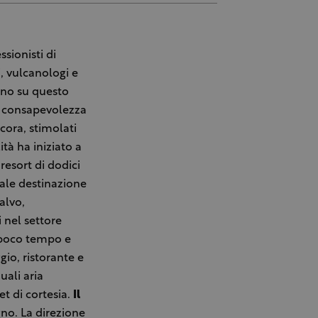
sionisti di
i, vulcanologi e
nno su questo
la consapevolezza
ncora, stimolati
ità ha iniziato a
resort di dodici
uale destinazione
alvo,
nel settore
a poco tempo e
gio, ristorante e
uali aria
t di cortesia.
Il
gno. La direzione