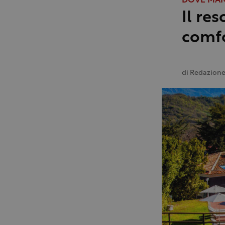
DOVE MA
Il re
comfo
di
Redazion