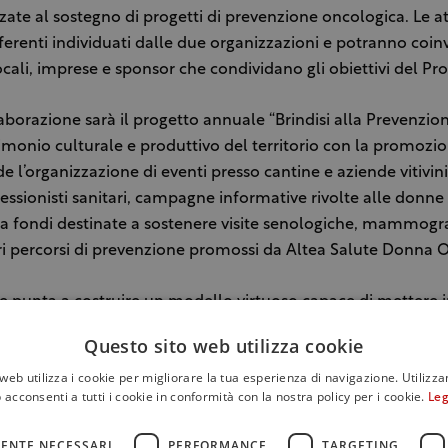
zate al sostegno di progetti di prevenzione oncologica. Le at
ferenti individuati dalle due organizzazioni e potranno coin
 locali, imprese e sponsor che condividano gli obiettivi del Pr
aborazione sarà il progetto annuale “Brindisi alla Prevenzion
imonio culturale e produttivo del territorio con la promozio
ede l’organizzazione di eventi presso cantine e aziende vitivin
essionisti sanitari, campagne informative rivolte alle donne d
olta fondi destinate a sostenere visite senologiche, mammogra
 percorsi di prevenzione promossi da Altea Salute Donna O
e punta a costruire un modello virtuoso capace di mettere i
o, imprenditoria femminile e cittadinanza attiva, contribuendo
Questo sito web utilizza cookie
a prevenzione sempre più diffusa e partecipata.
web utilizza i cookie per migliorare la tua esperienza di navigazione. Utilizza
 acconsenti a tutti i cookie in conformità con la nostra policy per i cookie.
Leg
 appuntamento del progetto sarà la serata di beneficenza
na Odv domenica 21 giugno 2026, alle 19, presso il Palmento
ENTE NECESSARI
PERFORMANCE
TARGETING