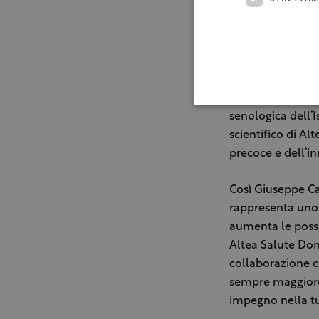
Pachino. L’evento
gratuite nelle az
prevenzione tra l
rinunciano ai con
Ospite d’eccezion
senologica dell’
scientifico di A
precoce e dell’in
Così Giuseppe Ca
rappresenta uno 
aumenta le possib
Altea Salute Don
collaborazione c
sempre maggiore 
impegno nella tu