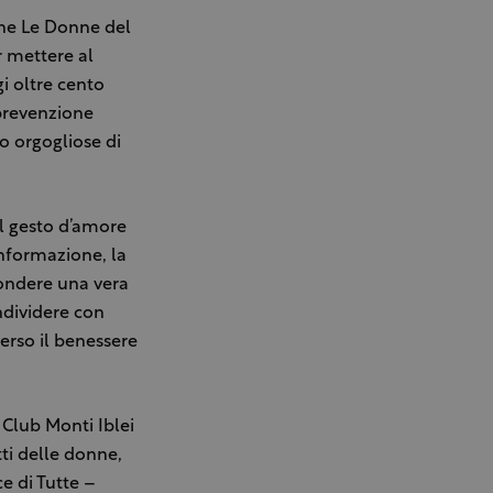
one Le Donne del
r mettere al
gi oltre cento
 prevenzione
mo orgogliose di
il gesto d’amore
informazione, la
ffondere una vera
ondividere con
erso il benessere
 Club Monti Iblei
tti delle donne,
ce di Tutte –