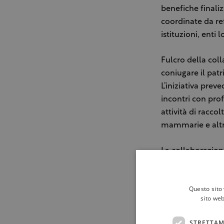
benefiche finaliz
coordinate da re
istituzioni, enti
Fulcro della coll
coniugare il patr
L’iniziativa prev
incontri con prof
attività di racc
mammarie e altri
La collaborazion
salute, territori
una cultura dell
Questo sito 
sito web
Primo importante
Altea Salute Don
STRETTAM