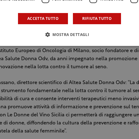
 è finalizzato a sostenere il progetto di visite senologiche e
iende, un’attività che Altea porta avanti per favorire l’accesso
ACCETTA TUTTO
RIFIUTA TUTTO
e lavoratrici che spesso, per mancanza di tempo o difficoltà
trolli periodici.
MOSTRA DETTAGLI
e della serata sarà il professor Enrico Cassano, direttore de
Istituto Europeo di Oncologia di Milano, socio fondatore e di
ltea Salute Donna Odv, da anni impegnato nella promozione 
novazione nella lotta contro il tumore al seno.
ssano, direttore scientifico di Altea Salute Donna Odv: “La 
strumento fondamentale nella lotta contro il tumore al se
ilità di cura e consente interventi terapeutici meno invasiv
na promuove attività di informazione e prevenzione sul terr
on Le Donne del Vino Sicilia ci permetterà di raggiungere 
di donne, diffondendo la cultura della prevenzione e raffo
tela della salute femminile”.