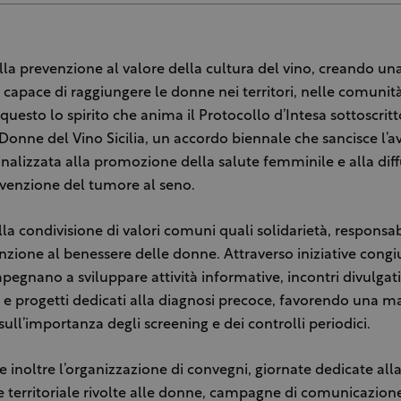
lla prevenzione al valore della cultura del vino, creando una
 capace di raggiungere le donne nei territori, nelle comunità
È questo lo spirito che anima il Protocollo d’Intesa sottoscrit
onne del Vino Sicilia, un accordo biennale che sancisce l’av
inalizzata alla promozione della salute femminile e alla dif
evenzione del tumore al seno.
lla condivisione di valori comuni quali solidarietà, responsabi
nzione al benessere delle donne. Attraverso iniziative congi
mpegnano a sviluppare attività informative, incontri divulga
e e progetti dedicati alla diagnosi precoce, favorendo una m
ll’importanza degli screening e dei controlli periodici.
e inoltre l’organizzazione di convegni, giornate dedicate all
re territoriale rivolte alle donne, campagne di comunicazione 