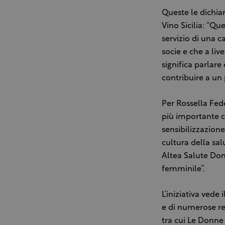
Queste le dichia
Vino Sicilia: “Q
servizio di una c
socie e che a liv
significa parlare
contribuire a un 
Per Rossella Fed
più importante c
sensibilizzazione
cultura della sal
Altea Salute Don
femminile”.
L’iniziativa vede
e di numerose rea
tra cui Le Donne 