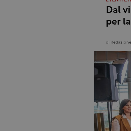
EVENTI E I
Dal vi
per l
di
Redazion