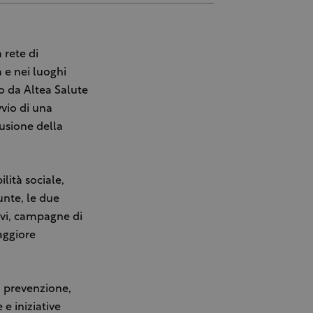
 rete di
 e nei luoghi
to da Altea Salute
vio di una
fusione della
lità sociale,
unte, le due
tivi, campagne di
aggiore
a prevenzione,
e iniziative