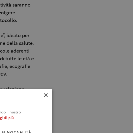
tività saranno
volgere
otocollo.
e”, ideato per
ne della salute.
icole aderenti,
i tutte le età e
fie, ecografie
dv.
n relazione
×
 alla crescita di
ndo il nostro
gi di più
 organizzata da
 di Rudinì di
FUNZIONALITÀ