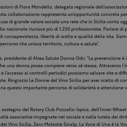
razioni di Flora Mondello, delegata regionale dell’associazi
uesta collaborazione rappresenta un’opportunità concreta pe
ausa di grande valore sociale una rete che in Sicilia conta og
ello nazionale riunisce più di 1.250 professioniste. Parlare di
 di consapevolezza, libertà di scelta e qualità della vita. Sia
percorso che unisce territorio, cultura e salute”.
e, presidente di Altea Salute Donna Odv: “La prevenzione è 
he una donna possa compiere verso sé stessa. Attraverso l’
 e l’accesso ai controlli periodici possiamo salvare vite e di
ute. Ringrazio Le Donne del Vino Sicilia per aver scelto di c
na questo importante percorso di solidarietà e attenzione v
 il sostegno del Rotary Club Pozzallo-Ispica, dell’Inner Wheel
ltà associative impegnate nel sociale e nella tutela dei diri
del Vino Sicilia, Zero Molestie Sinalp, La Voce di Una è la Vo