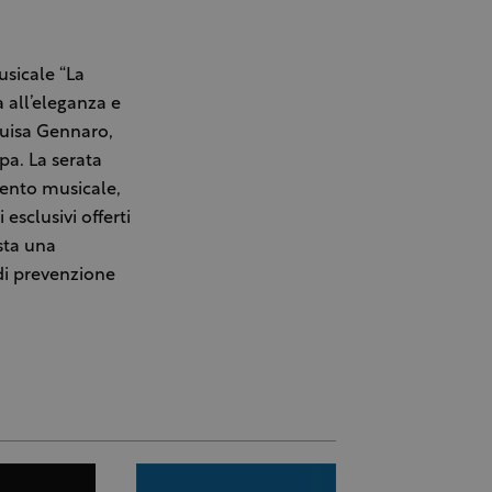
sicale “La
a all’eleganza e
Luisa Gennaro,
pa. La serata
ento musicale,
esclusivi offerti
ista una
 di prevenzione