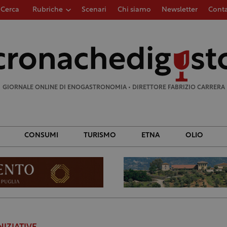
Cerca
Rubriche
Scenari
Chi siamo
Newsletter
Conta
Ricerca
per:
GIORNALE ONLINE DI ENOGASTRONOMIA • DIRETTORE FABRIZIO CARRERA
CONSUMI
TURISMO
ETNA
OLIO