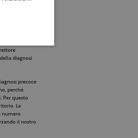
d ecografie
 alla
 organizzative,
lla Radiologia
rettore
della diagnosi
diagnosi precoce
no, perché
i. Per questo
itorio. La
un numero
rzando il nostro