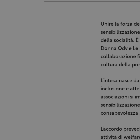
Unire la forza de
sensibilizzazione
della socialità. 
Donna Odv e Le D
collaborazione f
cultura della pr
L’intesa nasce da
inclusione e atte
associazioni si i
sensibilizzazion
consapevolezza su
L’accordo preved
attività di welfa