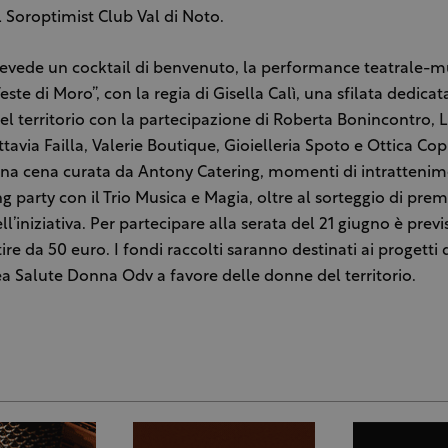
l Soroptimist Club Val di Noto.
vede un cocktail di benvenuto, la performance teatrale-mu
ste di Moro”, con la regia di Gisella Calì, una sfilata dedicat
del territorio con la partecipazione di Roberta Bonincontro, 
tavia Failla, Valerie Boutique, Gioielleria Spoto e Ottica Cop
na cena curata da Antony Catering, momenti di intrattenim
 party con il Trio Musica e Magia, oltre al sorteggio di premi 
ell’iniziativa. Per partecipare alla serata del 21 giugno è prev
re da 50 euro. I fondi raccolti saranno destinati ai progetti
a Salute Donna Odv a favore delle donne del territorio.