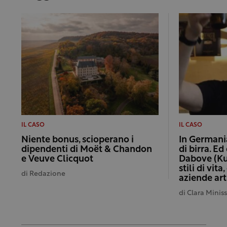
IL CASO
IL CASO
Niente bonus, scioperano i
In Germani
dipendenti di Moët & Chandon
di birra. E
e Veuve Clicquot
Dabove (Ku
stili di vit
di
Redazione
aziende art
di
Clara Minis