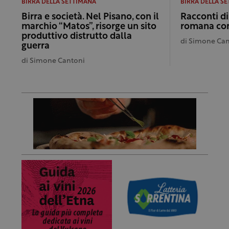
BIRRA DELLA SETTIMANA
BIRRA DELLA S
Birra e società. Nel Pisano, con il
Racconti di 
marchio “Matos”, risorge un sito
romana co
produttivo distrutto dalla
di
Simone Can
guerra
di
Simone Cantoni