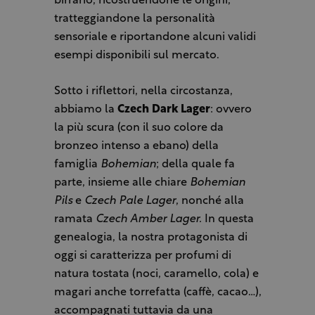
birrario, ricostruendone le origini,
tratteggiandone la personalità
sensoriale e riportandone alcuni validi
esempi disponibili sul mercato.
Sotto i riflettori, nella circostanza,
abbiamo la
Czech Dark Lager
: ovvero
la più scura (con il suo colore da
bronzeo intenso a ebano) della
famiglia
Bohemian
; della quale fa
parte, insieme alle chiare
Bohemian
Pils
e
Czech Pale Lager
, nonché alla
ramata
Czech Amber Lager.
In questa
genealogia, la nostra protagonista di
oggi si caratterizza per profumi di
natura tostata (noci, caramello, cola) e
magari anche torrefatta (caffè, cacao…),
accompagnati tuttavia da una