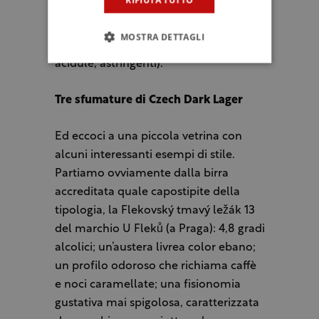
versione decorticata, priva cioè della
glumella, principale responsabile di
MOSTRA DETTAGLI
eventuali contundenze (amare,
acidule, astringenti).
Tre sfumature di Czech Dark Lager
Ed eccoci a una piccola vetrina con
alcuni interessanti esempi di stile.
Partiamo ovviamente dalla birra
accreditata quale capostipite della
tipologia, la Flekovský tmavý ležák 13
del marchio U Fleků (a Praga): 4,8 gradi
alcolici; un’austera livrea color ebano;
un profilo odoroso che richiama caffè
e noci caramellate; una fisionomia
gustativa mai spigolosa, caratterizzata