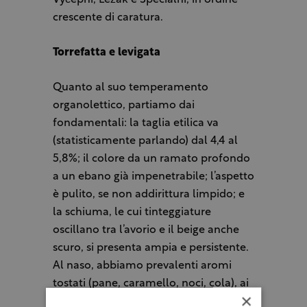
Výčepní, Ležák e Speciální, in ordine
crescente di caratura.
Torrefatta e levigata
Quanto al suo temperamento
organolettico, partiamo dai
fondamentali: la taglia etilica va
(statisticamente parlando) dal 4,4 al
5,8%; il colore da un ramato profondo
a un ebano già impenetrabile; l’aspetto
è pulito, se non addirittura limpido; e
la schiuma, le cui tinteggiature
oscillano tra l’avorio e il beige anche
scuro, si presenta ampia e persistente.
Al naso, abbiamo prevalenti aromi
tostati (pane, caramello, noci, cola), ai
×
quali possono affiancarsene anche di