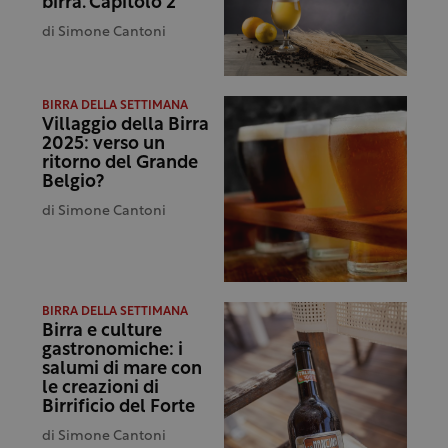
birra. Capitolo 2
di
Simone Cantoni
BIRRA DELLA SETTIMANA
Villaggio della Birra
2025: verso un
ritorno del Grande
Belgio?
di
Simone Cantoni
BIRRA DELLA SETTIMANA
Birra e culture
gastronomiche: i
salumi di mare con
le creazioni di
Birrificio del Forte
di
Simone Cantoni