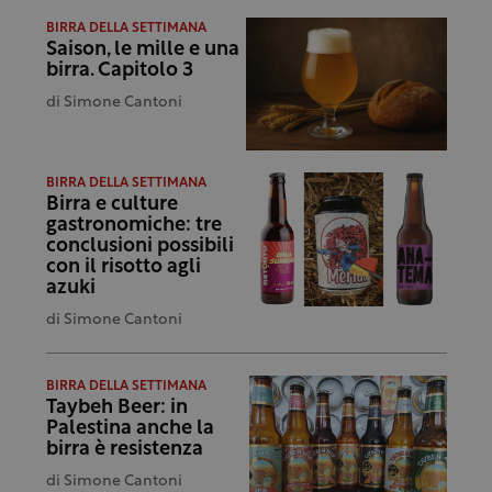
BIRRA DELLA SETTIMANA
Saison, le mille e una
birra. Capitolo 3
di
Simone Cantoni
BIRRA DELLA SETTIMANA
Birra e culture
gastronomiche: tre
conclusioni possibili
con il risotto agli
azuki
di
Simone Cantoni
BIRRA DELLA SETTIMANA
Taybeh Beer: in
Palestina anche la
birra è resistenza
di
Simone Cantoni