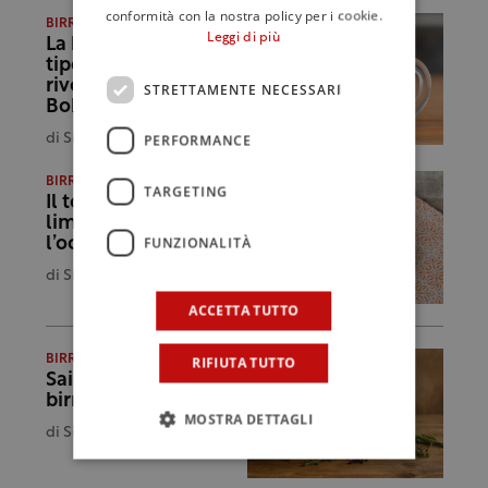
conformità con la nostra policy per i cookie.
BIRRA DELLA SETTIMANA
Leggi di più
La birra e le sue
tipologie: la
rivoluzionaria
STRETTAMENTE NECESSARI
Bohemian Pils
di
Simone Cantoni
PERFORMANCE
BIRRA DELLA SETTIMANA
TARGETING
Il tortino carote e
limone strizza
FUNZIONALITÀ
l’occhio alla birra
di
Simone Cantoni
ACCETTA TUTTO
BIRRA DELLA SETTIMANA
RIFIUTA TUTTO
Saison, le mille e una
birra. Capitolo 4
MOSTRA DETTAGLI
di
Simone Cantoni