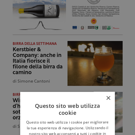
BIRRA DELLA SETTIMANA
Kerstbier &
Company: anche in
Italia fiorisce il
filone della birra da
camino
di
Simone Cantoni
×
BIRRA DELLA SETTIMANA
Winterbier, bière
Questo sito web utilizza
d’hiver: in Belgio,
cookie
sotto il vischio, con
orzo e luppolo
Questo sito web utilizza i cookie per migliorare
di
Simone Cantoni
la tua esperienza di navigazione. Utilizzando il
nostro sito web acconsenti a tutti i cookie in