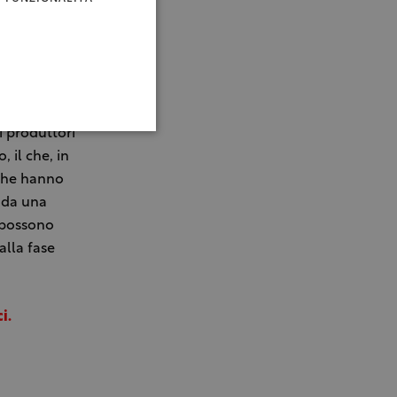
durre vini
) gli
osizione lo
io che
i produttori
 il che, in
 che hanno
 da una
i possono
alla fase
i.