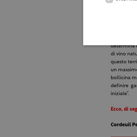
intensi. “M
con le stes
champagne 
producono i
spazio nece
determina la
di vino natu
questo terr
un massimo 
bollicina m
definire ga
iniziale”.
Ecco, di se
Cordeuil Pe