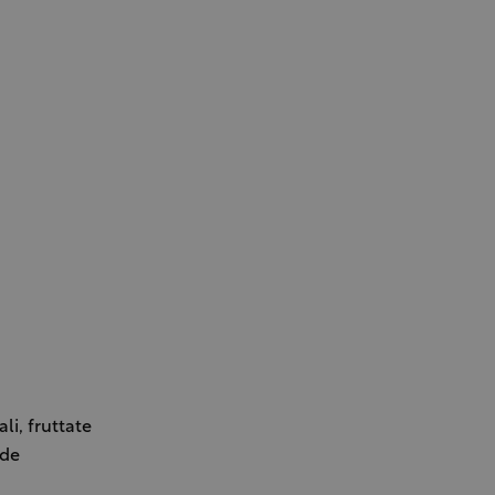
li, fruttate
ode