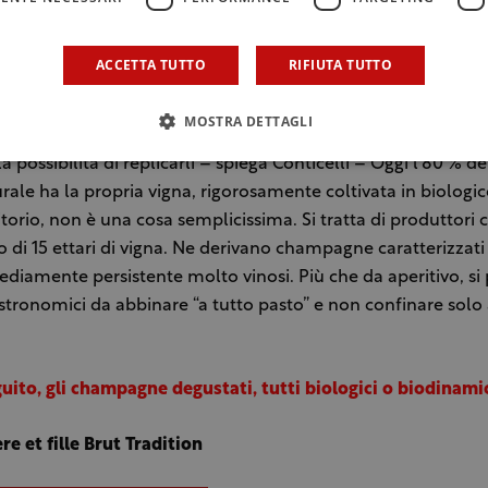
entre le grandi maison devono essere sempre in grado di pro
se caratteristiche (quasi come fosse una fragranza di profumo
ACCETTA TUTTO
RIFIUTA TUTTO
dei vigneron recoltan, ovvero che possiedono le uve da cui
 vini, non sono quasi mai ripetibili poiché non hanno a disp
MOSTRA DETTAGLI
ssario per conservare i contenitori in cui assemblare l'uvagg
 possibilità di replicarli – spiega Conticelli – Oggi l'80 % de
rale ha la propria vigna, rigorosamente coltivata in biologico,
itorio, non è una cosa semplicissima. Si tratta di produttori
di 15 ettari di vigna. Ne derivano champagne caratterizzati
ediamente persistente molto vinosi. Più che da aperitivo, s
stronomici da abbinare “a tutto pasto” e non confinare solo 
guito, gli champagne degustati, tutti biologici o biodinamic
re et fille Brut Tradition