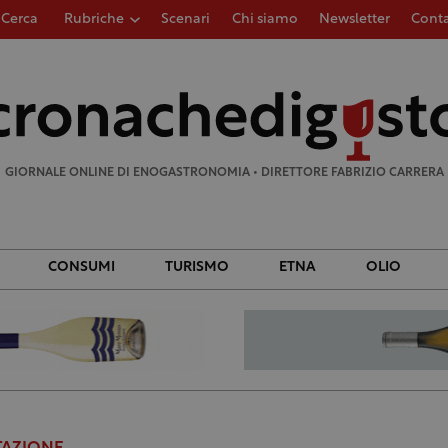
Cerca
Rubriche
Scenari
Chi siamo
Newsletter
Conta
Ricerca
per:
GIORNALE ONLINE DI ENOGASTRONOMIA • DIRETTORE FABRIZIO CARRERA
CONSUMI
TURISMO
ETNA
OLIO