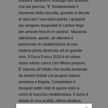
Barbara Tamburini, enologo dell’azienda,
che poi precisa: “E’ fondamentale il
momento della raccolta, quando si decide
di staccare l’uva dalla pianta. I grappoli
poi vengono trasportati in camion frigo
per arrivare freschi in cantina”. Massima
attenzione, quindi, ad ottenere e
preservare le caratteristiche di una
materia prima destinata ad un grande
vino. Il Duca Enrico 2019 è di colore
rosso rubino carico con riflessi porpora.
E’ intenso all’olfatto che risulta dominato
da sentori fruttati con prugna matura,
amarena e fragola. Completano il
bouquet sottili note di spezie dolci e
cenni di macchia mediterranea. Il sorso è
dotato di viva acidità, ottima struttura,
gusto ricco, tannini compatti,