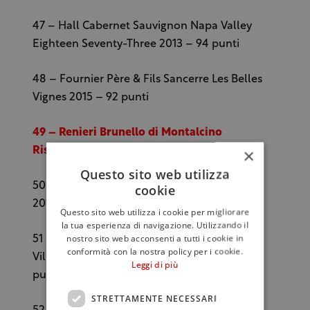
47 – Hall Cabernet Sauvignon Napa Valley
Eighteen Seventy-Three 2013 – 94 punti
48 – Fournier Père & Fils Sancerre Les Belles
Vignes 2015 – 92 punti
49 – Renieri Brunello di Montalcino
×
Riserva 2010 – 96 punti
Questo sito web utilizza
50 – Real Companhia Velha Douro Evel Red
cookie
2014 – 90 punti
Questo sito web utilizza i cookie per migliorare
la tua esperienza di navigazione. Utilizzando il
nostro sito web acconsenti a tutti i cookie in
51 – M. Chapoutier Côtes du Roussillon-
conformità con la nostra policy per i cookie.
Villages Les Vignes de Bila-Haut 2014 – 90
Leggi di più
punti
STRETTAMENTE NECESSARI