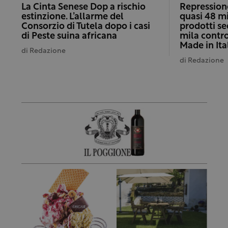
La Cinta Senese Dop a rischio
Repressione
estinzione. L’allarme del
quasi 48 mi
Consorzio di Tutela dopo i casi
prodotti se
di Peste suina africana
mila control
Made in It
di
Redazione
di
Redazione