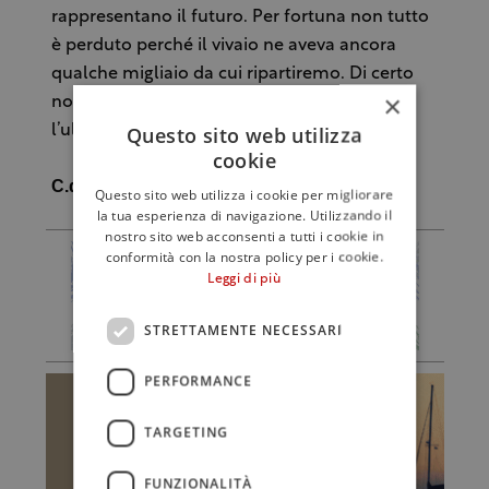
rappresentano il futuro. Per fortuna non tutto
è perduto perché il vivaio ne aveva ancora
qualche migliaio da cui ripartiremo. Di certo
×
non ci fermiamo e non sarà certo questo
Questo sito web utilizza
l’ultimo vigneto che pianto”.
cookie
C.d.G.
Questo sito web utilizza i cookie per migliorare
la tua esperienza di navigazione. Utilizzando il
nostro sito web acconsenti a tutti i cookie in
conformità con la nostra policy per i cookie.
Leggi di più
STRETTAMENTE NECESSARI
PERFORMANCE
TARGETING
FUNZIONALITÀ