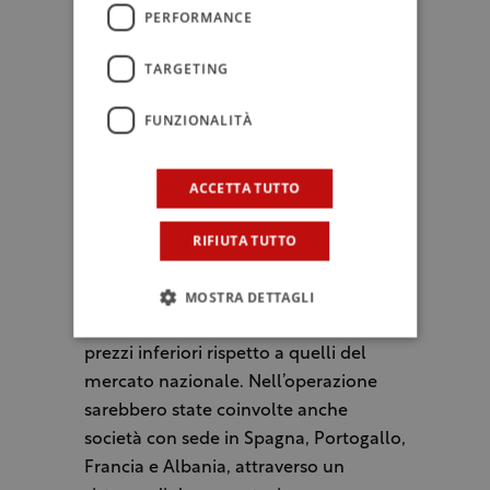
dalla normativa europea. Secondo gli
PERFORMANCE
investigatori, alcuni campioni
TARGETING
sarebbero risultati sofisticati mediante
l’aggiunta di oli diversi da quelli di
FUNZIONALITÀ
oliva.
Le indagini hanno inoltre consentito di
ACCETTA TUTTO
ricostruire una rete di traffici
RIFIUTA TUTTO
internazionali che coinvolgeva oli
extravergini e vergini di oliva di bassa
MOSTRA DETTAGLI
qualità provenienti da Paesi terzi, tra
cui Algeria e Albania, acquistati a
prezzi inferiori rispetto a quelli del
mercato nazionale. Nell’operazione
sarebbero state coinvolte anche
società con sede in Spagna, Portogallo,
Francia e Albania, attraverso un