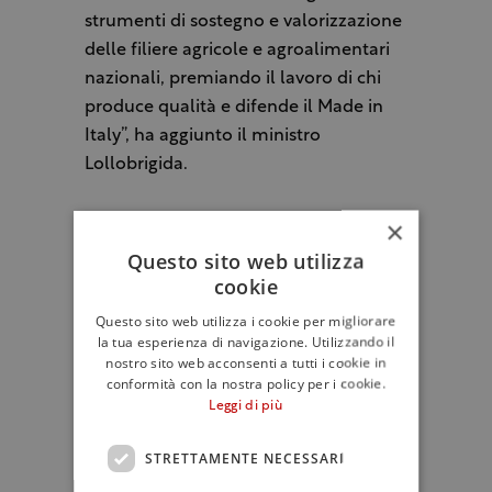
strumenti di sostegno e valorizzazione
delle filiere agricole e agroalimentari
nazionali, premiando il lavoro di chi
produce qualità e difende il Made in
Italy”, ha aggiunto il ministro
Lollobrigida.
L’inchiesta trae origine dal
×
rinvenimento, presso uno stabilimento
Questo sito web utilizza
oleario del Salento, di circa 90mila
cookie
chilogrammi di olio extravergine e
Questo sito web utilizza i cookie per migliorare
vergine di oliva di origine nazionale, Ue
la tua esperienza di navigazione. Utilizzando il
nostro sito web acconsenti a tutti i cookie in
ed extra Ue. Le analisi effettuate dal
conformità con la nostra policy per i cookie.
laboratorio Icqrf di Catania hanno
Leggi di più
evidenziato irregolarità sia sotto il
profilo organolettico sia per quanto
STRETTAMENTE NECESSARI
riguarda i parametri di purezza previsti