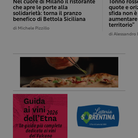
Nel cuore di Milano il ristorante
Tonno rosso
che apre le porte alla
quote e ori
solidarietà: torna il pranzo
sfida non è
benefico di Bettola Siciliana
aumentare i
territorio”
di
Michele Pizzillo
di
Alessandro 