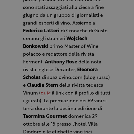
partecipazione di circa 700 vini che
sono stati assaggiati alla cieca a fine
giugno da un gruppo di giornalisti e
grandi esperti di vino. Assieme a
Federico Latteri
di Cronache di Gusto
c’erano gli stranieri
Wojciech
Bonkowski
primo Master of Wine
polacco e redattore della rivista
Ferment,
Anthony Rose
della nota
rivista inglese Decanter,
Eleonora
Scholes
di spaziovino.com (blog russo)
e
Claudia Stern
della rivista tedesca
Vinum (
qui>
il link con il profilo di tutti
i giurati). La premiazione dei 69 vini si
terrà durante la decima edizione di
Taormina Gourmet
domenica 29
ottobre alle 15 presso l’hotel Villa
Diodoro e le etichette vincitrici