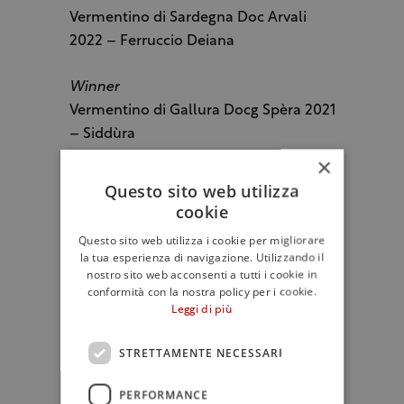
Vermentino di Sardegna Doc Arvali
2022 – Ferruccio Deiana
Winner
Vermentino di Gallura Docg Spèra 2021
– Siddùra
×
Vini rossi sardi a base di Cannonau
Questo sito web utilizza
cookie
The first place
Questo sito web utilizza i cookie per migliorare
Cannonau di Sardegna Doc Nepente di
la tua esperienza di navigazione. Utilizzando il
Oliena Carros 2019 – Fratelli Puddu
nostro sito web acconsenti a tutti i cookie in
conformità con la nostra policy per i cookie.
Leggi di più
Winner
Cannonau di Sardegna Doc Noras 2020
STRETTAMENTE NECESSARI
– Cantina Santadi
PERFORMANCE