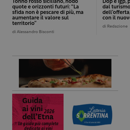
Tonno rosso siciliano, nodo
Dop e Igp, 
quote e orizzonti futuri: “La
dal turismo
sfida non è pescare di più, ma
dell’offert
aumentare il valore sul
con il nuo
territorio”
di
Redazione
di
Alessandro Bisconti