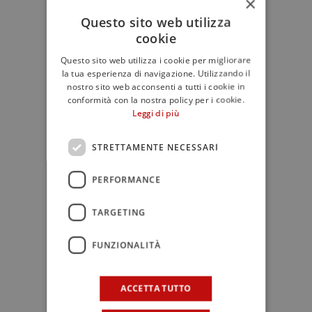
×
(erbacee, floreali, di frutta secca, ecc.)
Questo sito web utilizza
cookie
confrontare diversi bastoncini di varie
stagionature per allenare il naso e
Questo sito web utilizza i cookie per migliorare
riconoscere le differenze
la tua esperienza di navigazione. Utilizzando il
nostro sito web acconsenti a tutti i cookie in
Gusto: masticare brevemente il
conformità con la nostra policy per i cookie.
formaggio e portarlo al palato con la
Leggi di più
lingua per attivare i recettori gustativi,
cogliere dolcezza, sapidità, sentori
STRETTAMENTE NECESSARI
amarostici legati alle erbe, acidità e
PERFORMANCE
umami, prestare attenzione al
“retrogusto”, percepito attraverso la
TARGETING
bocca, che lascerà i ricordi più
persistenti
FUNZIONALITÀ
Consigli per l’Assaggio
ACCETTA TUTTO
Pulizia del Palato: