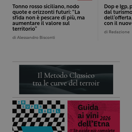
Tonno rosso siciliano, nodo
Dop e Igp, 
quote e orizzonti futuri: “La
dal turismo
sfida non è pescare di più, ma
dell’offert
aumentare il valore sul
con il nuo
territorio”
di
Redazione
di
Alessandro Bisconti