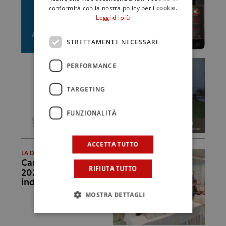
conformità con la nostra policy per i cookie.
Leggi di più
STRETTAMENTE NECESSARI
PERFORMANCE
TARGETING
FUNZIONALITÀ
ACCETTA TUTTO
LA DEGUSTAZIONE
Campania Stories
RIFIUTA TUTTO
2022, i nostri assaggi
indimenticabili
MOSTRA DETTAGLI