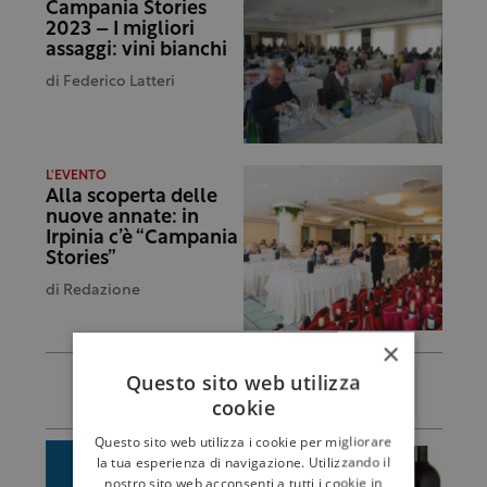
Campania Stories
2023 – I migliori
assaggi: vini bianchi
di
Federico Latteri
L'EVENTO
Alla scoperta delle
nuove annate: in
Irpinia c’è “Campania
Stories”
di
Redazione
×
Questo sito web utilizza
cookie
Questo sito web utilizza i cookie per migliorare
la tua esperienza di navigazione. Utilizzando il
nostro sito web acconsenti a tutti i cookie in