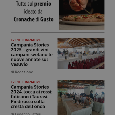
EVENTI E INIZIATIVE
Campania Stories
2025, i grandi vini
campani svelano le
nuove annate sul
Vesuvio
di
Redazione
EVENTI E INIZIATIVE
Campania Stories
2024, tocca ai rossi:
faticano i Taurasi.
Piedirosso sulla
cresta dell’onda
di
Federico Latteri