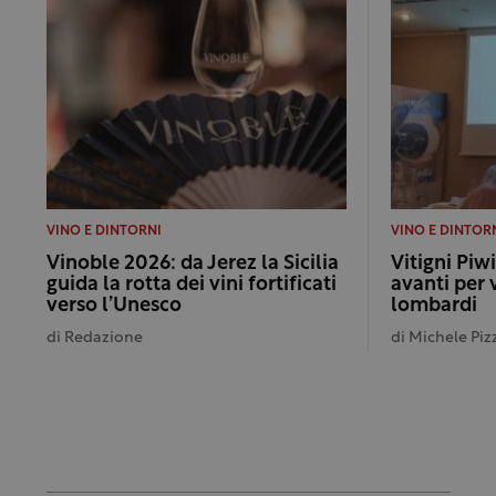
VINO E DINTORNI
VINO E DINTOR
Vinoble 2026: da Jerez la Sicilia
Vitigni Piw
guida la rotta dei vini fortificati
avanti per v
verso l’Unesco
lombardi
di
Redazione
di
Michele Pizz