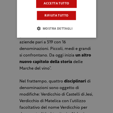
motivo preciso. Quasi ogni
ACCETTA TUTTO
denominazione aveva già un suo
RIFIUTA TUTTO
consorzio, ma mancava un organo che
facesse sistema. La diffidenza iniziale
MOSTRA DETTAGLI
non è mancata nel tempo, ma
guardiamo al presente: una massa di
aziende pari a 519 con 16
denominazioni. Piccoli, medi e grandi
si confrontano. Da oggi inizia
un altro
nuovo capitolo della storia
delle
Marche del vino”.
Nel frattempo, quattro
disciplinari
di
denominazioni sono oggetto di
modifiche: Verdicchio di Castelli di Jesi,
Verdicchio di Matelica con l’utilizzo
facoltativo del nome Verdicchio per