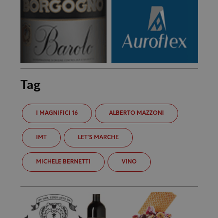
Tag
I MAGNIFICI 16
ALBERTO MAZZONI
IMT
LET'S MARCHE
MICHELE BERNETTI
VINO