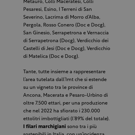
Metauro, Colli Maceratesi, Colli
Pesaresi, Esino, I Terreni di San
Severino, Lacrima di Morro d’Alba,
Pergola, Rosso Conero (Doc e Docg),
San Ginesio, Serrapetrona e Vernaccia
di Serrapetrona (Docg), Verdicchio dei
Castelli di Jesi (Doc e Docg), Verdicchio
di Matelica (Doc e Docg).
Tante, tutte insieme a rappresentare
l’area tutelata dall’Imt che si estende
su un vigneto tra le province di
Ancona, Macerata e Pesaro-Urbino di
oltre 7.500 ettari, per una produzione
che nel 2022 ha sfiorato i 230.000
ettolitri imbottigliati (l’89% del totale).
I filari marchigiani
sono tra i più
sostenibili in Italia, con un’incidenza