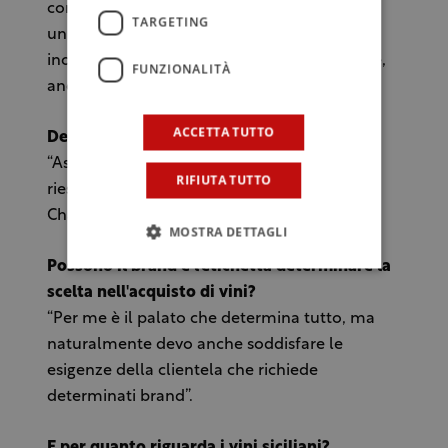
come il Lambrusco, e ancora con la bistecca
TARGETING
un elegante Brunello. Adoro i vini italiani e
inoltre sono importanti per le nostre vendite,
FUNZIONALITÀ
anche se quelli francesi rendono di più”.
ACCETTA TUTTO
Degusta i vini prima di acquistarli?
“Assolutamente si. Anche se purtroppo non
RIFIUTA TUTTO
riesco ad assaggiare a provare ogni cassa di
Chateau Lafite 82 che compro”.
MOSTRA DETTAGLI
Possono il brand e l'etichetta determinare la
scelta nell'acquisto di vini?
“Per me è il palato che determina tutto, ma
naturalmente devo anche soddisfare le
esigenze della clientela che richiede
determinati brand”.