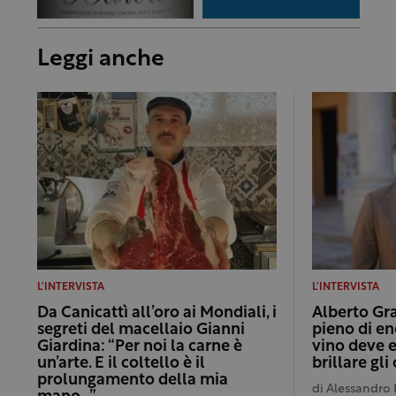
Leggi anche
L'INTERVISTA
L'INTERVISTA
Da Canicattì all’oro ai Mondiali, i
Alberto Gra
segreti del macellaio Gianni
pieno di ene
Giardina: “Per noi la carne è
vino deve 
un’arte. E il coltello è il
brillare gli
prolungamento della mia
di
Alessandro 