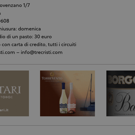
rovenzano 1/7
a
0608
chiusura: domenica
o di un pasto: 30 euro
n carta di credito, tutti i circuiti
ti.com – info@trecristi.com