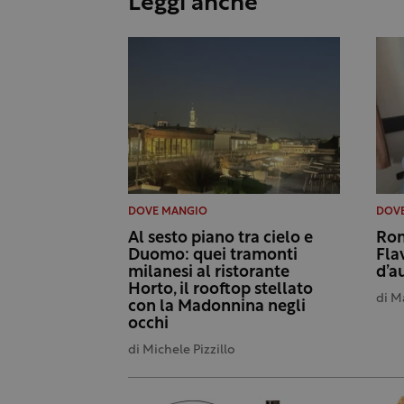
Leggi anche
DOVE MANGIO
DOV
Al sesto piano tra cielo e
Rom
Duomo: quei tramonti
Fla
milanesi al ristorante
d’a
Horto, il rooftop stellato
di
Ma
con la Madonnina negli
occhi
di
Michele Pizzillo