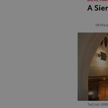
DOVE MA
A Sien
08 Marz
TreCristi-008