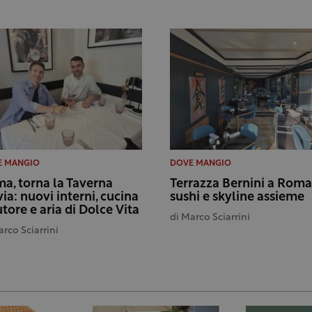
E MANGIO
DOVE MANGIO
a, torna la Taverna
Terrazza Bernini a Roma
via: nuovi interni, cucina
sushi e skyline assieme
utore e aria di Dolce Vita
di
Marco Sciarrini
rco Sciarrini