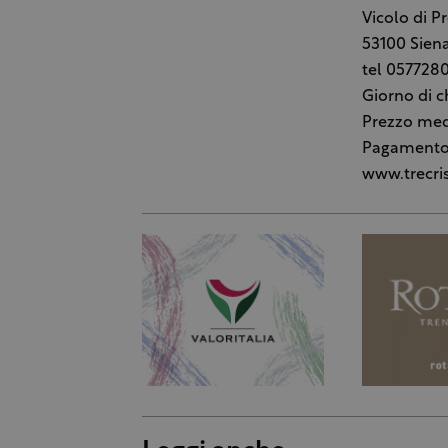
Vicolo di P
53100 Sien
tel 057728
Giorno di 
Prezzo medi
Pagamento co
www.trecris