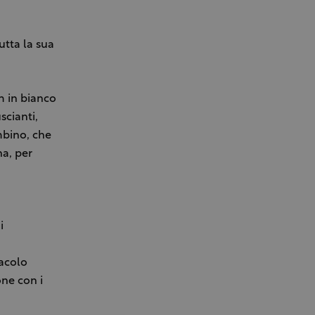
utta la sua
m in bianco
scianti,
mbino, che
a, per
i
acolo
one con i