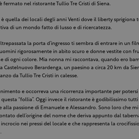
è fermato nel ristorante Tullio Tre Cristi di Siena.
è quella dei locali degli anni Venti dove il liberty sprigiona t
tiva di un mondo fatto di lusso e di ricercatezza.
ltrepassata la porta d’ingresso ti sembra di entrare in un fil
uomini rigorosamente in abito scuro e donne vestite con fru
me di ogni colore. Mia nonna mi raccontava, quando ero ba
a Castelnuovo Berardenga, un paesino a circa 20 km da Sien
nzo da Tullio Tre Cristi in calesse.
nimento e occorreva una ricorrenza importante per potersi
uesta “follia”. Oggi invece il ristorante è godibilissimo tutti 
ie alla passione di Emanuele e Alessandro. Sono loro che mi
ontato dell’origine del nome che deriva appunto dal tabern
 incrocio nei pressi del locale e che rappresenta la crocifissi
.