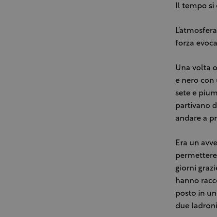
Il tempo si 
L’atmosfera 
forza evoca
Una volta o
e nero con 
sete e piu
partivano d
andare a pra
Era un avve
permettere q
giorni graz
hanno racc
posto in un
due ladroni