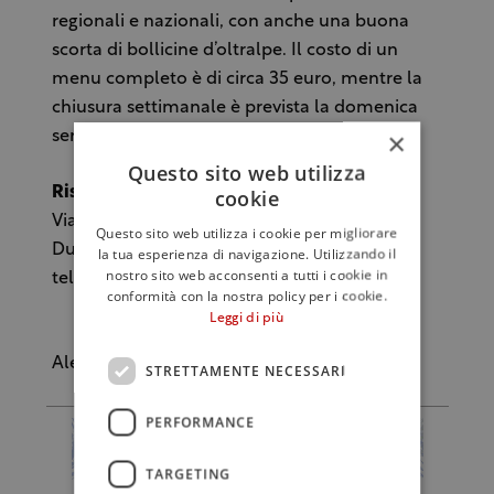
regionali e nazionali, con anche una buona
scorta di bollicine d’oltralpe. Il costo di un
menu completo è di circa 35 euro, mentre la
chiusura settimanale è prevista la domenica
×
sera e il lunedì.
Questo sito web utilizza
Ristorante Letizia
cookie
Via Donatori, 2
Questo sito web utilizza i cookie per migliorare
Due Carrare (Padova)
la tua esperienza di navigazione. Utilizzando il
nostro sito web acconsenti a tutti i cookie in
tel. 049525777
conformità con la nostra policy per i cookie.
Leggi di più
Alessandro Alì
STRETTAMENTE NECESSARI
PERFORMANCE
TARGETING