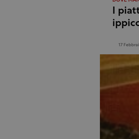
DOVE MA
I piat
ippic
17 Febbra