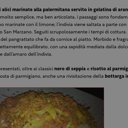
di alici marinate alla palermitana servito in gelatina di aran
è molto semplice, ma ben articolata, i passaggi sono fondame
no marinate con il limone; l’indivia viene saltata a parte con
 San Marzano. Seguiti scrupolosamente i tempi di cottura.
 del pangrattato che fa da cornice al piatto. Morbido e fragra
rfettamente equilibrato, con una sapidità mediata dalla dolc
dall’amaro dell’indivia.
presentati, oltre ai classici
nero di seppia
e
risotto al parmi
crosta di parmigiano, anche una rivisitazione della
bottarga i