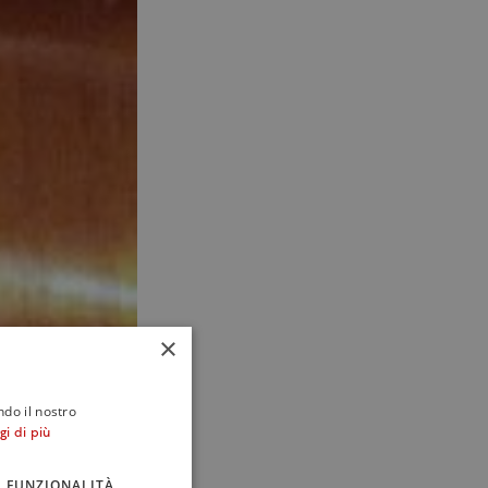
×
ndo il nostro
gi di più
FUNZIONALITÀ