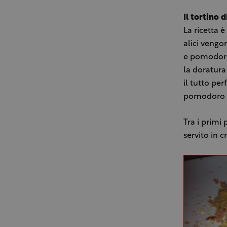
Il tortino 
La ricetta 
alici vengo
e pomodoro
la doratura
il tutto pe
pomodoro e 
Tra i primi 
servito in 