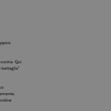
Ippico
 cucina. Qui
 battaglia”
cco
tamente,
’ordine