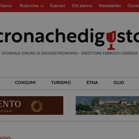
Cerca
Rubriche
Scenari
Chi siamo
Newsletter
Conta
Ricerca
per:
GIORNALE ONLINE DI ENOGASTRONOMIA • DIRETTORE FABRIZIO CARRERA
CONSUMI
TURISMO
ETNA
OLIO