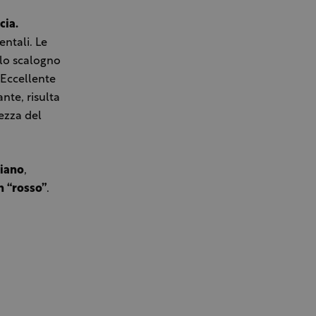
cia.
ntali. Le
 lo scalogno
 Eccellente
nte, risulta
ezza del
giano
,
n “rosso”
.