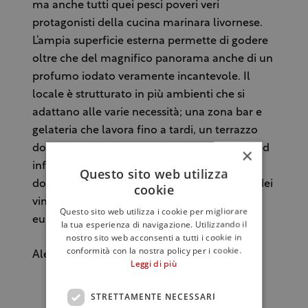
ma anche tutti quei pesci poveri veri
protagonisti della cucina marinara livornese.
L’ampia superficie esterna permette di godere
oltre che del magnifico panorama anche di un
profumo iodato veramente incantevole. Il
locale è strutturato in più ambienti che si
adattano alle varie necessità; una zona bar e
gelateria che lavora fino a tardi, un terrazzo
dove è possibile mangiare un piatto veloce ed
×
infine la saletta interna arredata con gusto
Questo sito web utilizza
dove si è coccolati a dovere. Buona la carta dei
cookie
vini ed il prezzo medio di un menu è di 35
Questo sito web utilizza i cookie per migliorare
euro.
la tua esperienza di navigazione. Utilizzando il
nostro sito web acconsenti a tutti i cookie in
conformità con la nostra policy per i cookie.
Alessandro Alì
Leggi di più
STRETTAMENTE NECESSARI