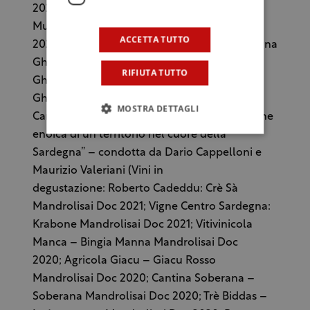
2020 (anteprima); Mertzeoro: Rosso Ghirada
Mulinu 2021 e Rosso Ghirada Baduorane
ACCETTA TUTTO
2021; Francesco Cadinu: Cannonau di Sardegna
Ghirada Elisi 2020 e Cannonau di Sardegna
RIFIUTA TUTTO
Ghirada Fittiloghe 2020; Teularju: Rosso
Ghirada Ocruarana 2021 e Rosso Ghirada
MOSTRA DETTAGLI
Cara’Gonare 2021); “Mandrolisai e la vocazione
enoica di un territorio nel cuore della
Sardegna” – condotta da Dario Cappelloni e
Maurizio Valeriani (Vini in
degustazione: Roberto Cadeddu: Crè Sà
Mandrolisai Doc 2021; Vigne Centro Sardegna:
Krabone Mandrolisai Doc 2021; Vitivinicola
Manca – Bingia Manna Mandrolisai Doc
2020; Agricola Giacu – Giacu Rosso
Mandrolisai Doc 2020; Cantina Soberana –
Soberana Mandrolisai Doc 2020; Trè Biddas –