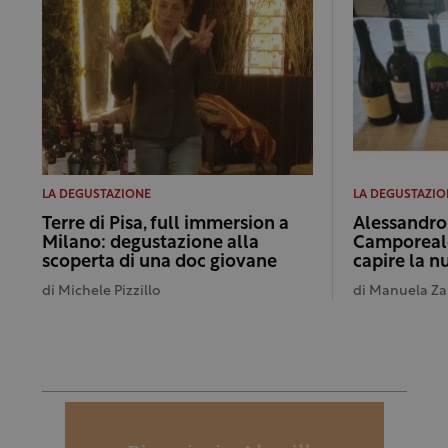
LA DEGUSTAZIONE
LA DEGUSTAZIO
Terre di Pisa, full immersion a
Alessandro 
Milano: degustazione alla
Camporeale
scoperta di una doc giovane
capire la 
di
Michele Pizzillo
di
Manuela Za