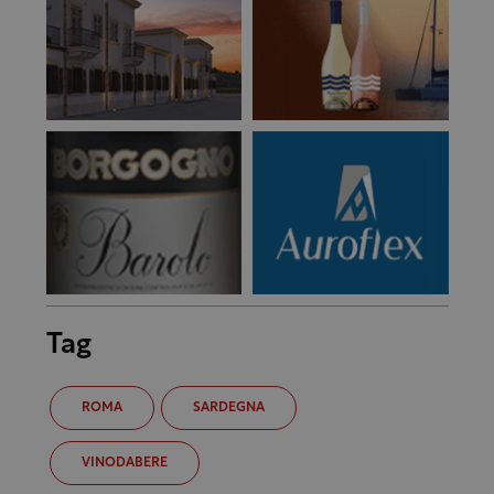
Tag
ROMA
SARDEGNA
VINODABERE