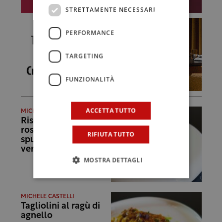
STRETTAMENTE NECESSARI
PERFORMANCE
TARGETING
FUNZIONALITÀ
ACCETTA TUTTO
MICHELE CASTELLI
Risotto alla rapa
rossa, taleggio,
RIFIUTA TUTTO
spugnole e salsa
verde
MOSTRA DETTAGLI
MICHELE CASTELLI
Tagliolini al ragù di
agnello