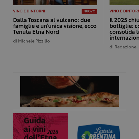
VINO E DINTORNI
VINO E DINTOR
NUOVO
Dalla Toscana al vulcano: due
Il 2025 chi
famiglie e un’unica visione, ecco
bottiglie: c
Tenuta Etna Nord
consolida 
internazio
di
Michele Pizzillo
di
Redazione