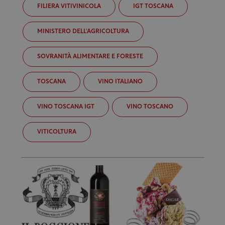
FILIERA VITIVINICOLA
IGT TOSCANA
MINISTERO DELL'AGRICOLTURA
SOVRANITÀ ALIMENTARE E FORESTE
TOSCANA
VINO ITALIANO
VINO TOSCANA IGT
VINO TOSCANO
VITICOLTURA