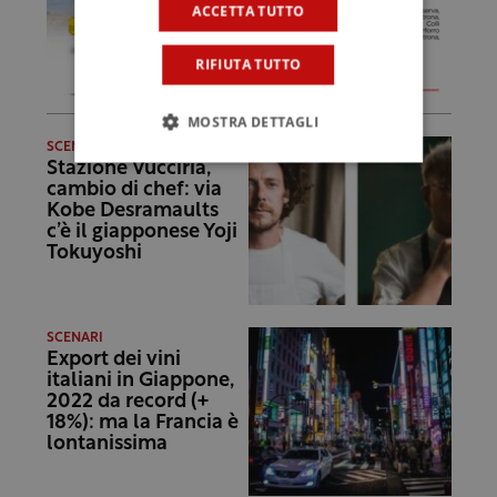
ACCETTA TUTTO
RIFIUTA TUTTO
MOSTRA DETTAGLI
SCENARI
Stazione Vucciria,
cambio di chef: via
Kobe Desramaults
c’è il giapponese Yoji
Tokuyoshi
SCENARI
Export dei vini
italiani in Giappone,
2022 da record (+
18%): ma la Francia è
lontanissima