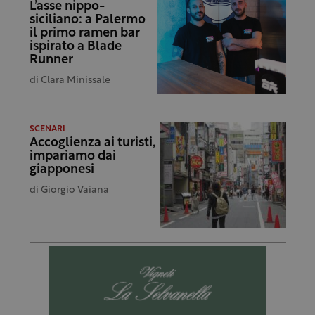
L’asse nippo-
siciliano: a Palermo
il primo ramen bar
ispirato a Blade
Runner
di
Clara Minissale
SCENARI
Accoglienza ai turisti,
impariamo dai
giapponesi
di
Giorgio Vaiana