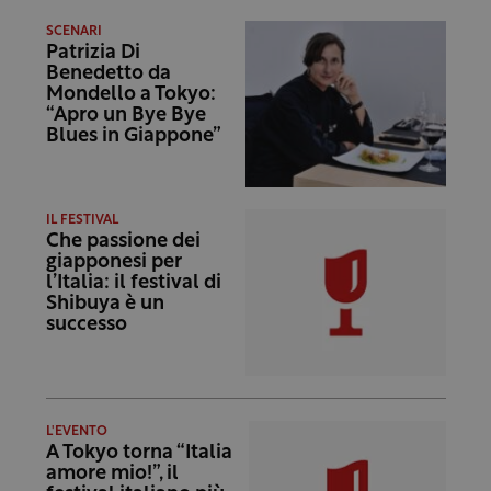
SCENARI
Patrizia Di
Benedetto da
Mondello a Tokyo:
“Apro un Bye Bye
Blues in Giappone”
IL FESTIVAL
Che passione dei
giapponesi per
l’Italia: il festival di
Shibuya è un
successo
L'EVENTO
A Tokyo torna “Italia
amore mio!”, il