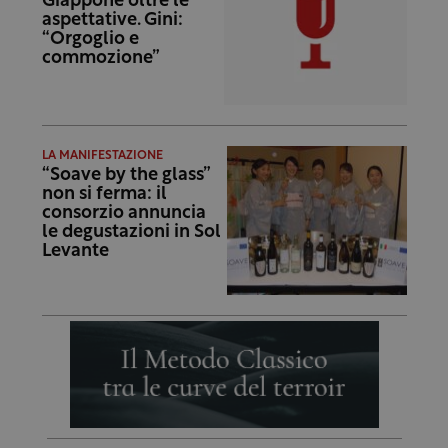
Giappone oltre le
aspettative. Gini:
“Orgoglio e
commozione”
LA MANIFESTAZIONE
“Soave by the glass”
non si ferma: il
consorzio annuncia
le degustazioni in Sol
Levante