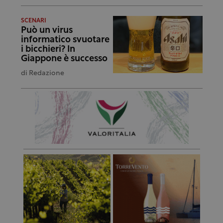
SCENARI
Può un virus
informatico svuotare
i bicchieri? In
Giappone è successo
di
Redazione