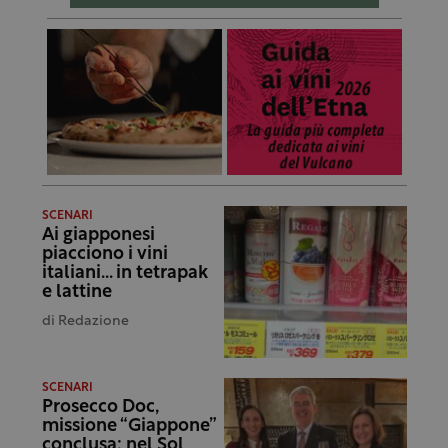
SCENARI
Ai giapponesi
piacciono i vini
italiani… in tetrapak
e lattine
di
Redazione
SCENARI
Prosecco Doc,
missione “Giappone”
conclusa: nel Sol