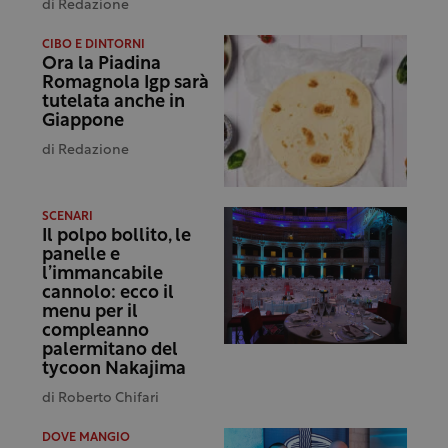
di
Redazione
CIBO E DINTORNI
Ora la Piadina
Romagnola Igp sarà
tutelata anche in
Giappone
di
Redazione
SCENARI
Il polpo bollito, le
panelle e
l’immancabile
cannolo: ecco il
menu per il
compleanno
palermitano del
tycoon Nakajima
di
Roberto Chifari
DOVE MANGIO