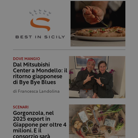
DOVE MANGIO
Dal Mitsubishi
Center a Mondello: il
ritorno giapponese
di Bye Bye Blues
di
Francesca Landolina
SCENARI
Gorgonzola, nel
2025 export in
Giappone per oltre 4
milioni. E il
consorzio sarà