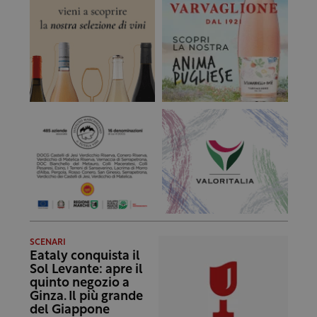
SCENARI
Eataly conquista il
Sol Levante: apre il
quinto negozio a
Ginza. Il più grande
del Giappone