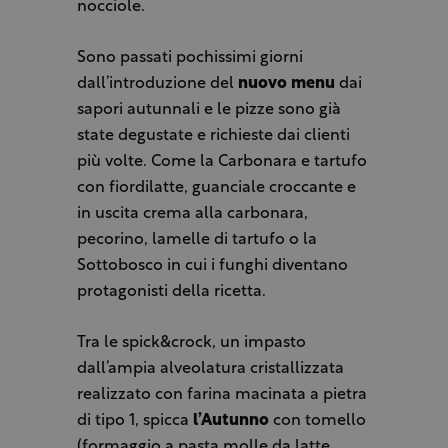
nocciole.
Sono passati pochissimi giorni
dall’introduzione del
nuovo menu
dai
sapori autunnali e le pizze sono già
state degustate e richieste dai clienti
più volte. Come la Carbonara e tartufo
con fiordilatte, guanciale croccante e
in uscita crema alla carbonara,
pecorino, lamelle di tartufo o la
Sottobosco in cui i funghi diventano
protagonisti della ricetta.
Tra le spick&crock, un impasto
dall’ampia alveolatura cristallizzata
realizzato con farina macinata a pietra
di tipo 1, spicca
l’Autunno
con tomello
(formaggio a pasta molle da latte