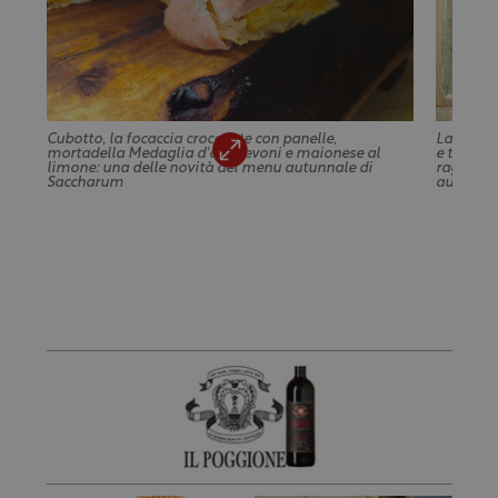
Cubotto, la focaccia croccante con panelle,
La ciamb
mortadella Medaglia d'oro Levoni e maionese al
e tartufo
limone: una delle novità del menu autunnale di
ragusana 
Saccharum
autunnal