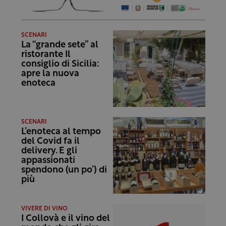
SCENARI
La “grande sete” al
ristorante Il
consiglio di Sicilia:
apre la nuova
enoteca
SCENARI
L’enoteca al tempo
del Covid fa il
delivery. E gli
appassionati
spendono (un po’) di
più
VIVERE DI VINO
I Collovà e il vino del