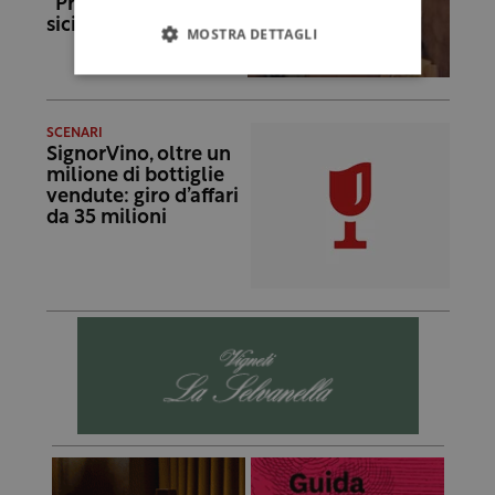
“Promuoviamo i vini
siciliani”
MOSTRA DETTAGLI
SCENARI
SignorVino, oltre un
milione di bottiglie
vendute: giro d’affari
da 35 milioni