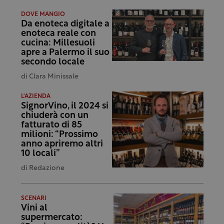
DOVE MANGIO
Da enoteca digitale a
enoteca reale con
cucina: Millesuoli
apre a Palermo il suo
secondo locale
di
Clara Minissale
L'AZIENDA
SignorVino, il 2024 si
chiuderà con un
fatturato di 85
milioni: “Prossimo
anno apriremo altri
10 locali”
di
Redazione
SCENARI
Vini al
supermercato: