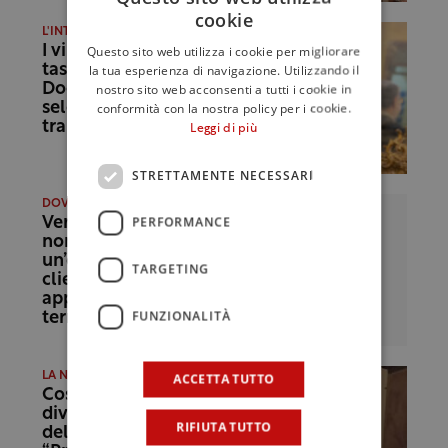
cookie
L'INTERVENTO
I vini per tutte le
Questo sito web utilizza i cookie per migliorare
tasche secondo
la tua esperienza di navigazione. Utilizzando il
DoctorWine: una
nostro sito web acconsenti a tutti i cookie in
selezione di bottiglie
conformità con la nostra policy per i cookie.
tra 6 e 15 euro
Leggi di più
STRETTAMENTE NECESSARI
DOVE BEVO
PERFORMANCE
Vermut a Catania
non è solo
un’enoteca: “I nostri
TARGETING
clienti vogliono
approfondire i
FUNZIONALITÀ
territori”
ACCETTA TUTTO
LA NOVITÀ
Così un palmento è
diventato l’Enoteca
RIFIUTA TUTTO
dell’Etna: