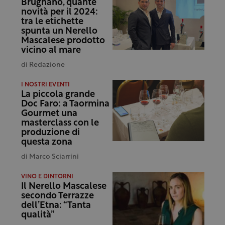
Brugnano, quante
novità per il 2024:
tra le etichette
spunta un Nerello
Mascalese prodotto
vicino al mare
di
Redazione
I NOSTRI EVENTI
La piccola grande
Doc Faro: a Taormina
Gourmet una
masterclass con le
produzione di
questa zona
di
Marco Sciarrini
VINO E DINTORNI
Il Nerello Mascalese
secondo Terrazze
dell’Etna: “Tanta
qualità”