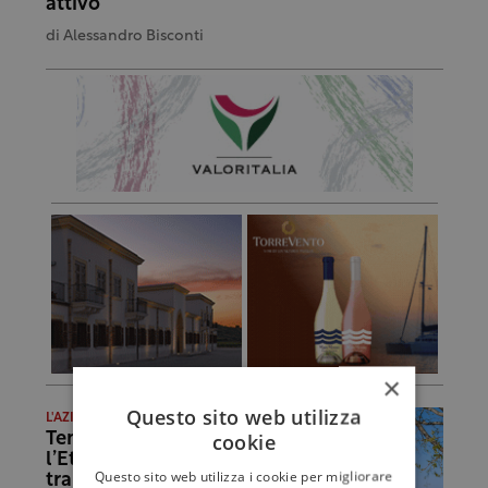
attivo”
di
Alessandro Bisconti
×
Questo sito web utilizza
L'AZIENDA
cookie
Tenute Ballasanti,
l’Etna al femminile
Questo sito web utilizza i cookie per migliorare
tra Carricante, arte e