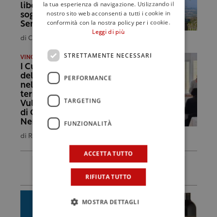
la tua esperienza di navigazione. Utilizzando il
libertà: esplode il
nostro sito web acconsenti a tutti i cookie in
sogno di Manuela
conformità con la nostra policy per i cookie.
Seminara
Leggi di più
di
Clara Minissale
STRETTAMENTE NECESSARI
VINO E DINTORNI
I Custodi delle Vigne
dell’Etna, un viaggio
PERFORMANCE
nel tempo e nel
territorio del
TARGETING
Vulcano: il racconto
di Carricante e
Nerello Mascalese
FUNZIONALITÀ
di
Redazione
ACCETTA TUTTO
RIFIUTA TUTTO
MOSTRA DETTAGLI