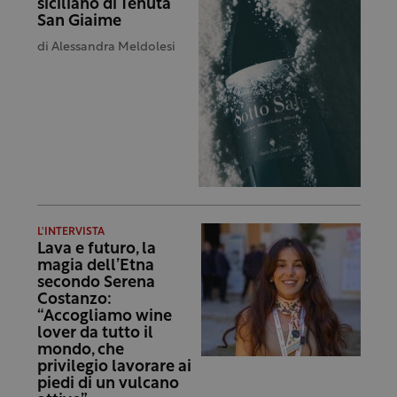
siciliano di Tenuta
San Giaime
di
Alessandra Meldolesi
L'INTERVISTA
Lava e futuro, la
magia dell’Etna
secondo Serena
Costanzo:
“Accogliamo wine
lover da tutto il
mondo, che
privilegio lavorare ai
piedi di un vulcano