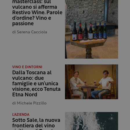
masterclass: sul
vulcano si afferma
Restivo Wine. Parole
d’ordine? Vino e
passione
di
Serena Cacciola
VINO E DINTORNI
Dalla Toscana al
vulcano: due
famiglie e un’unica
visione, ecco Tenuta
Etna Nord
di
Michele Pizzillo
L'AZIENDA
Sotto Sale, la nuova
frontiera del vino