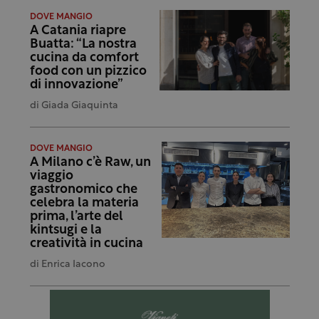
DOVE MANGIO
A Catania riapre
Buatta: “La nostra
cucina da comfort
food con un pizzico
di innovazione”
di
Giada Giaquinta
DOVE MANGIO
A Milano c’è Raw, un
viaggio
gastronomico che
celebra la materia
prima, l’arte del
kintsugi e la
creatività in cucina
di
Enrica Iacono