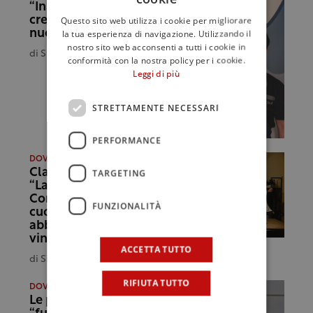
“Insieme allo chef la
creazione di un
Questo sito web utilizza i cookie per migliorare
nuovo impasto”
la tua esperienza di navigazione. Utilizzando il
nostro sito web acconsenti a tutti i cookie in
di
Simona Valerio
conformità con la nostra policy per i cookie.
Leggi di più
STRETTAMENTE NECESSARI
PERFORMANCE
DOVE MANGIO
Claudio Oliveri apre
TARGETING
“La Vineria del
Conte”: “La mia
FUNZIONALITÀ
cucina friendly
abbinata a grandi
vini”
ACCETTA TUTTO
di
Simona Valerio
RIFIUTA TUTTO
DOVE MANGIO
Le preparazioni