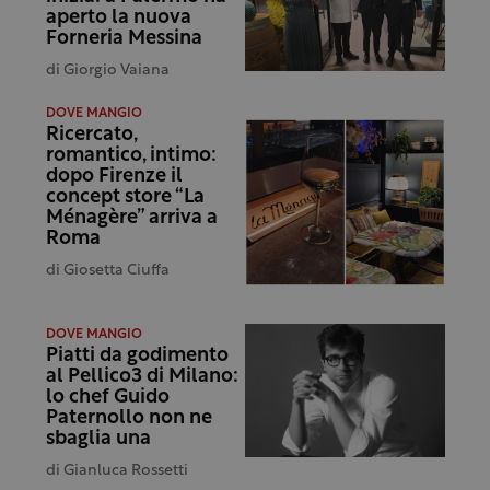
aperto la nuova
Forneria Messina
di
Giorgio Vaiana
DOVE MANGIO
Ricercato,
romantico, intimo:
dopo Firenze il
concept store “La
Ménagère” arriva a
Roma
di
Giosetta Ciuffa
DOVE MANGIO
Piatti da godimento
al Pellico3 di Milano:
lo chef Guido
Paternollo non ne
sbaglia una
di
Gianluca Rossetti