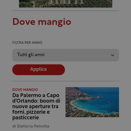
Dove mangio
FILTRA PER ANNO
Applica
DOVE MANGIO
Da Palermo a Capo
d’Orlando: boom di
nuove aperture tra
forni, pizzerie e
pasticcerie
di
Stefania Petrotta