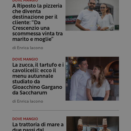
DOVE MANGIO
A Riposto la pizzeria
che diventa
destinazione per il
cliente: “Da
Crescenzio una
scommessa vinta tra
marito e moglie”
di
Enrica Iacono
DOVE MANGIO
La zucca, il tartufo e i
cavolicelli: ecco il
menu autunnale
studiato da
Gioacchino Gargano
da Saccharum
di
Enrica Iacono
DOVE MANGIO
La trattoria di mare a
due passi dal