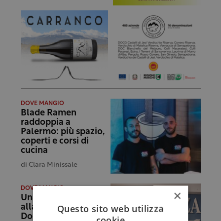
DOVE MANGIO
Blade Ramen
raddoppia a
Palermo: più spazio,
coperti e corsi di
cucina
di
Clara Minissale
DOVE MANGIO
×
Una nuova pizzaiola
Questo sito web utilizza
alla Varcuzza di
Donnalucata:
cookie