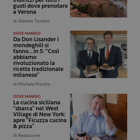
indirizzi per tutti i
gusti dove prenotare
a Verona
di
Alberto Tonello
DOVE MANGIO
Da Don Lisander i
mondeghili si
fanno… in 5: “Così
abbiamo
rivoluzionato la
ricetta tradizionale
milanese”
di
Michele Pizzillo
DOVE MANGIO
La cucina siciliana
“sbarca” nel West
Village di New York:
apre “Ficuzza cucina
& pizza”
di
Redazione