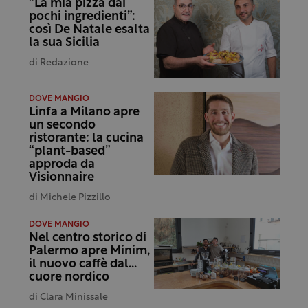
“La mia pizza dai
pochi ingredienti”:
così De Natale esalta
la sua Sicilia
di
Redazione
DOVE MANGIO
Linfa a Milano apre
un secondo
ristorante: la cucina
“plant-based”
approda da
Visionnaire
di
Michele Pizzillo
DOVE MANGIO
Nel centro storico di
Palermo apre Minim,
il nuovo caffè dal…
cuore nordico
di
Clara Minissale