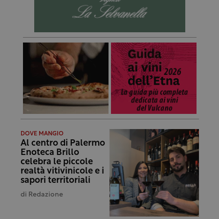
DOVE MANGIO
Al centro di Palermo
Enoteca Brillo
celebra le piccole
realtà vitivinicole e i
sapori territoriali
di
Redazione